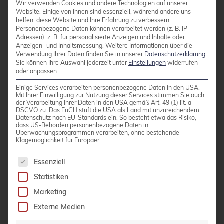
Wir verwenden Cookies und andere Technologien auf unserer
entsprechende Gegenmaßnahmen einleiten.
Website. Einige von ihnen sind essenziell, während andere uns
helfen, diese Website und Ihre Erfahrung zu verbessern.
Personenbezogene Daten können verarbeitet werden (z. B. IP-
Adressen), z. B. für personalisierte Anzeigen und Inhalte oder
Compliance-Audits stellen Unternehmen
Anzeigen- und Inhaltsmessung.
Weitere Informationen über die
regelmäßig vor Herausforderungen.
Open-
Verwendung Ihrer Daten finden Sie in unserer
Datenschutzerklärung
.
Sie können Ihre Auswahl jederzeit unter
Einstellungen
widerrufen
Source-Sicherheit
erfordert eine detaillierte
oder anpassen.
Dokumentation aller eingesetzten Komponenten
Einige Services verarbeiten personenbezogene Daten in den USA.
und deren Lizenzierung. Professioneller Support
Mit Ihrer Einwilligung zur Nutzung dieser Services stimmen Sie auch
der Verarbeitung Ihrer Daten in den USA gemäß Art. 49 (1) lit. a
hilft bei der Vorbereitung und Durchführung
DSGVO zu. Das EuGH stuft die USA als Land mit unzureichendem
Datenschutz nach EU-Standards ein. So besteht etwa das Risiko,
solcher Audits.
dass US-Behörden personenbezogene Daten in
Überwachungsprogrammen verarbeiten, ohne bestehende
Klagemöglichkeit für Europäer.
Migrationsprojekte bergen immer Risiken. Der
Es folgt eine Liste der Service-Gruppen, für die 
Essenziell
Wechsel zwischen verschiedenen Linux-
Statistiken
Distributionen oder Datenbankversionen kann
Marketing
unvorhergesehene Probleme verursachen.
Externe Medien
Erfahrene Spezialisten kennen typische
Fallstricke und können präventive Maßnahmen