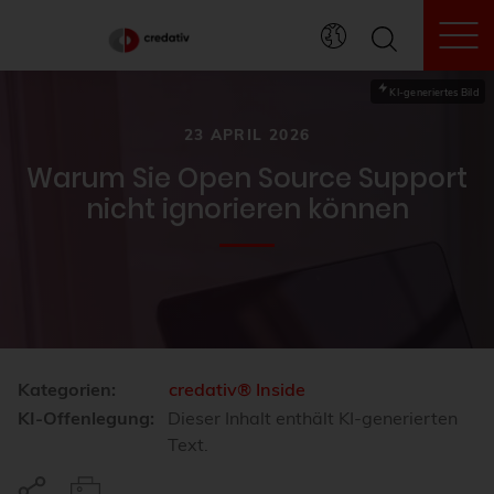
To
KI-generiertes Bild
23 APRIL 2026
Warum Sie Open Source Support
nicht ignorieren können
Kategorien:
credativ® Inside
KI-Offenlegung:
Dieser Inhalt enthält KI-generierten
Text.