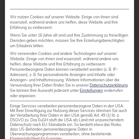
Support-Komplexität:
Verschiedene
Ansprechpartner für unterschiedliche
Wir nutzen Cookies auf unserer Website. Einige von ihnen sind
essenziell, während andere uns helfen, diese Website und Ihre
Komponenten
Erfahrung zu verbessern.
Implementierungsaufwand:
Höhere
Wenn Sie unter 16 Jahre alt sind und Ihre Zustimmung zu freiwilligen
Diensten geben möchten, müssen Sie Ihre Erziehungsberechtigten
Anforderungen an technische Expertise
um Erlaubnis bitten.
Wir verwenden Cookies und andere Technologien auf unserer
Schulungsbedarf:
Mitarbeiter müssen in
Website. Einige von ihnen sind essenziell, während andere uns
Open-Source-Technologien eingearbeitet
helfen, diese Website und Ihre Erfahrung zu verbessern.
Personenbezogene Daten können verarbeitet werden (z. B. IP-
werden
Adressen), z. B. für personalisierte Anzeigen und Inhalte oder
Anzeigen- und Inhaltsmessung.
Weitere Informationen über die
Kompatibilitätsprüfung:
Sorgfältige
Verwendung Ihrer Daten finden Sie in unserer
Datenschutzerklärung
.
Integration verschiedener Open-Source-
Sie können Ihre Auswahl jederzeit unter
Einstellungen
widerrufen
oder anpassen.
Komponenten
Einige Services verarbeiten personenbezogene Daten in den USA.
Mit Ihrer Einwilligung zur Nutzung dieser Services stimmen Sie auch
der Verarbeitung Ihrer Daten in den USA gemäß Art. 49 (1) lit. a
Diese Herausforderungen lassen sich durch
DSGVO zu. Das EuGH stuft die USA als Land mit unzureichendem
Datenschutz nach EU-Standards ein. So besteht etwa das Risiko,
strategische Planung bewältigen. Professioneller
dass US-Behörden personenbezogene Daten in
Linux-&-Open-Source
-Support von
Überwachungsprogrammen verarbeiten, ohne bestehende
Klagemöglichkeit für Europäer.