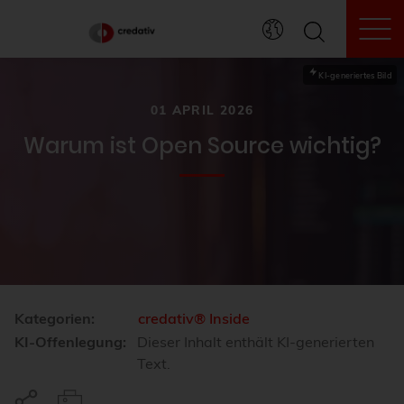
To
KI-generiertes Bild
01 APRIL 2026
Warum ist Open Source wichtig?
Kategorien:
credativ® Inside
KI-Offenlegung:
Dieser Inhalt enthält KI-generierten
Text.