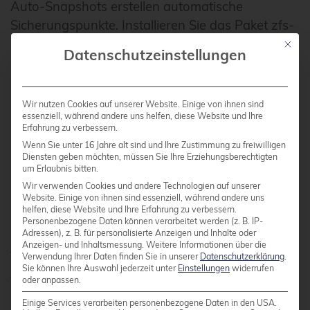
Auto-Snapshots erstellen automatische
Sicherungspunkte. Installieren Sie das Paket zfs-
auto-snapshot:
Mit die
Datenschutzeinstellungen
Tägliche Snapshots:
zfs set com.sun:auto-
Wir nutzen Cookies auf unserer Website. Einige von ihnen sind
snapshot:daily=true tank
essenziell, während andere uns helfen, diese Website und Ihre
Erfahrung zu verbessern.
Wöchentliche Snapshots:
zfs set
Wenn Sie unter 16 Jahre alt sind und Ihre Zustimmung zu freiwilligen
com.sun:auto-snapshot:weekly=true tank
Diensten geben möchten, müssen Sie Ihre Erziehungsberechtigten
um Erlaubnis bitten.
Monatliche Snapshots:
zfs set
Wir verwenden Cookies und andere Technologien auf unserer
com.sun:auto-snapshot:monthly=true tank
Website. Einige von ihnen sind essenziell, während andere uns
helfen, diese Website und Ihre Erfahrung zu verbessern.
Personenbezogene Daten können verarbeitet werden (z. B. IP-
Beachten Sie, dass Snapshots Speicherplatz
Adressen), z. B. für personalisierte Anzeigen und Inhalte oder
Anzeigen- und Inhaltsmessung.
Weitere Informationen über die
verbrauchen. Überwachen Sie regelmäßig die
Verwendung Ihrer Daten finden Sie in unserer
Datenschutzerklärung
.
Sie können Ihre Auswahl jederzeit unter
Einstellungen
widerrufen
Anzahl der Snapshots und löschen Sie alte
oder anpassen.
Snapshots bei Bedarf.
Einige Services verarbeiten personenbezogene Daten in den USA.