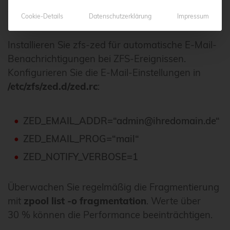
aus.
Cookie-Details
Datenschutzerklärung
Impressum
Installieren Sie zfs-zed für automatische E-Mail-
Benachrichtigungen bei ZFS-Ereignissen.
Konfigurieren Sie die E-Mail-Einstellungen in
/etc/zfs/zed.d/zed.rc
:
ZED_EMAIL_ADDR=“admin@ihredomain.de“
ZED_EMAIL_PROG=“mail“
ZED_NOTIFY_VERBOSE=1
Überwachen Sie regelmäßig die Fragmentierung
mit
zpool list -o fragmentation
. Werte über
30 % können die Performance beeinträchtigen.