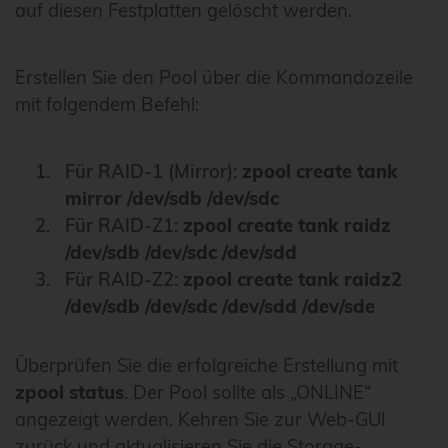
auf diesen Festplatten gelöscht werden.
Erstellen Sie den Pool über die Kommandozeile
mit folgendem Befehl:
Für RAID-1 (Mirror):
zpool create tank
mirror /dev/sdb /dev/sdc
Für RAID-Z1:
zpool create tank raidz
/dev/sdb /dev/sdc /dev/sdd
Für RAID-Z2:
zpool create tank raidz2
/dev/sdb /dev/sdc /dev/sdd /dev/sde
Überprüfen Sie die erfolgreiche Erstellung mit
zpool status
. Der Pool sollte als „ONLINE“
angezeigt werden. Kehren Sie zur Web-GUI
zurück und aktualisieren Sie die Storage-