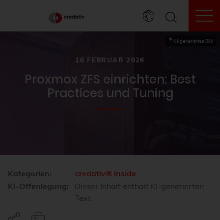
To
KI-generiertes Bild
16 FEBRUAR 2026
Proxmox ZFS einrichten: Best
Practices und Tuning
Kategorien:
credativ® Inside
KI-Offenlegung:
Dieser Inhalt enthält KI-generierten
Text.