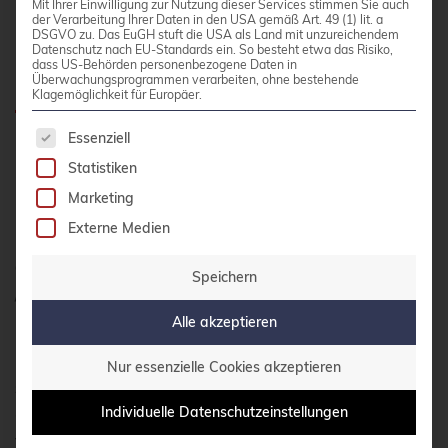
Mit Ihrer Einwilligung zur Nutzung dieser Services stimmen Sie auch
der Verarbeitung Ihrer Daten in den USA gemäß Art. 49 (1) lit. a
ZFS-Monitoring und Wartung
DSGVO zu. Das EuGH stuft die USA als Land mit unzureichendem
Datenschutz nach EU-Standards ein. So besteht etwa das Risiko,
in Proxmox einrichten
dass US-Behörden personenbezogene Daten in
Überwachungsprogrammen verarbeiten, ohne bestehende
Klagemöglichkeit für Europäer.
Es folgt eine Liste der Service-Gruppen, für die 
Essenziell
Scrub-Zyklen prüfen die Datenintegrität und
Statistiken
sollten regelmäßig ausgeführt werden. Erstellen
Sie einen Cron-Job für monatliche Scrubs:
Marketing
Externe Medien
crontab -e
und fügen Sie hinzu:
0 2 1 * *
Speichern
/sbin/zpool scrub tank
Alle akzeptieren
Überwachen Sie den Pool-Status mit
zpool
Nur essenzielle Cookies akzeptieren
status -v
. Achten Sie auf Fehlermeldungen oder
degradierte Festplatten. Bei SMART-Fehlern
Individuelle Datenschutzeinstellungen
tauschen Sie betroffene Festplatten umgehend