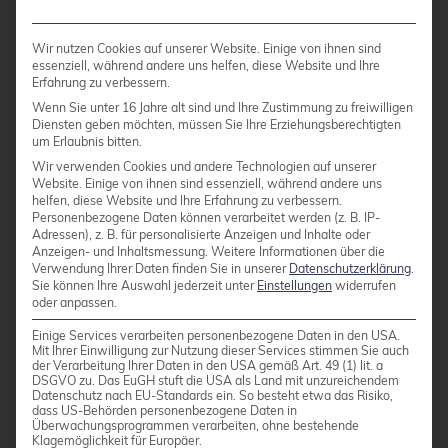
zeigt Thick Provisioning Vorteile
Random I/O:
Unterschiede weniger
Wir nutzen Cookies auf unserer Website. Einige von ihnen sind
essenziell, während andere uns helfen, diese Website und Ihre
ausgeprägt, aber Thick bleibt stabiler
Erfahrung zu verbessern.
Write-Performance:
Thin Provisioning
Wenn Sie unter 16 Jahre alt sind und Ihre Zustimmung zu freiwilligen
Diensten geben möchten, müssen Sie Ihre Erziehungsberechtigten
benötigt zusätzliche Metadaten-Updates
um Erlaubnis bitten.
Wir verwenden Cookies und andere Technologien auf unserer
Website. Einige von ihnen sind essenziell, während andere uns
Datenbankintensive Anwendungen und High-
helfen, diese Website und Ihre Erfahrung zu verbessern.
Performance-Computing profitieren von Thick
Personenbezogene Daten können verarbeitet werden (z. B. IP-
Adressen), z. B. für personalisierte Anzeigen und Inhalte oder
Provisioning, während Web-Services und File-
Anzeigen- und Inhaltsmessung.
Weitere Informationen über die
Server auch mit Thin Provisioning funktionieren.
Verwendung Ihrer Daten finden Sie in unserer
Datenschutzerklärung
.
Sie können Ihre Auswahl jederzeit unter
Einstellungen
widerrufen
Die Storage-Hardware beeinflusst diese
oder anpassen.
Unterschiede zusätzlich.
Einige Services verarbeiten personenbezogene Daten in den USA.
Mit Ihrer Einwilligung zur Nutzung dieser Services stimmen Sie auch
der Verarbeitung Ihrer Daten in den USA gemäß Art. 49 (1) lit. a
DSGVO zu. Das EuGH stuft die USA als Land mit unzureichendem
Wie unterstützt credativ® bei
Datenschutz nach EU-Standards ein. So besteht etwa das Risiko,
dass US-Behörden personenbezogene Daten in
der Proxmox®-Storage-
Überwachungsprogrammen verarbeiten, ohne bestehende
Klagemöglichkeit für Europäer.