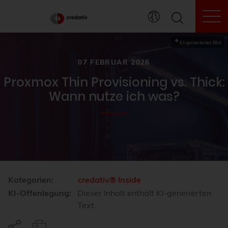
To
KI-generiertes Bild
07 FEBRUAR 2026
Proxmox Thin Provisioning vs. Thick:
Wann nutze ich was?
Kategorien:
credativ® Inside
KI-Offenlegung:
Dieser Inhalt enthält KI-generierten
Text.