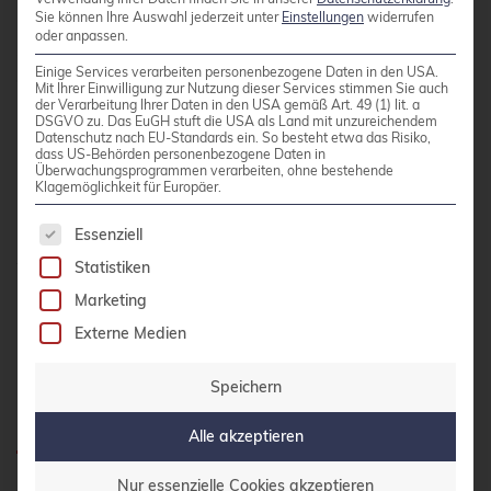
Daten, die übertragen werden müssen. Planen
Sie können Ihre Auswahl jederzeit unter
Einstellungen
widerrufen
oder anpassen.
Sie solche Migrationen für wartungsarme Zeiten
Einige Services verarbeiten personenbezogene Daten in den USA.
oder reduzieren Sie temporär die VM-Last.
Mit Ihrer Einwilligung zur Nutzung dieser Services stimmen Sie auch
der Verarbeitung Ihrer Daten in den USA gemäß Art. 49 (1) lit. a
DSGVO zu. Das EuGH stuft die USA als Land mit unzureichendem
Datenschutz nach EU-Standards ein. So besteht etwa das Risiko,
Überwachen Sie die Migrations-Logs über die
dass US-Behörden personenbezogene Daten in
Überwachungsprogrammen verarbeiten, ohne bestehende
Proxmox®-Konsole. Detaillierte
Klagemöglichkeit für Europäer.
Fehlermeldungen helfen bei der Problemanalyse.
Es folgt eine Liste der Service-Gruppen, für die 
Essenziell
Die Logs finden Sie unter „Tasks“ in der
Statistiken
Weboberfläche oder über die Kommandozeile
mit journalctl.
Marketing
Externe Medien
Live-Migration: Performance
Speichern
optimieren und überwachen
Alle akzeptieren
Nur essenzielle Cookies akzeptieren
Die Migrations-Performance hängt stark von der