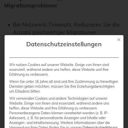
Migrationsprobleme:
Bei Netzwerk-Timeouts: Reduzieren Sie die
Anzahl gleichzeitiger Migrationen
Mit die
Bei Storage-Fehlern: Überprüfen Sie
Datenschutzeinstellungen
Mountpoints und Berechtigungen
Bei Ressourcenproblemen: Wählen Sie einen
Wir nutzen Cookies auf unserer Website. Einige von ihnen sind
anderen Ziel-Host
essenziell, während andere uns helfen, diese Website und Ihre
Erfahrung zu verbessern.
Bei VM-Freezes: Stoppen Sie die Migration
Wenn Sie unter 16 Jahre alt sind und Ihre Zustimmung zu freiwilligen
und starten Sie sie neu
Diensten geben möchten, müssen Sie Ihre Erziehungsberechtigten
um Erlaubnis bitten.
Wir verwenden Cookies und andere Technologien auf unserer
Performance-Probleme während der Migration
Website. Einige von ihnen sind essenziell, während andere uns
helfen, diese Website und Ihre Erfahrung zu verbessern.
entstehen durch hohe VM-Aktivität.
Personenbezogene Daten können verarbeitet werden (z. B. IP-
Datenbankserver oder stark genutzte
Adressen), z. B. für personalisierte Anzeigen und Inhalte oder
Anzeigen- und Inhaltsmessung.
Weitere Informationen über die
Anwendungen erzeugen kontinuierlich neue
Verwendung Ihrer Daten finden Sie in unserer
Datenschutzerklärung
.