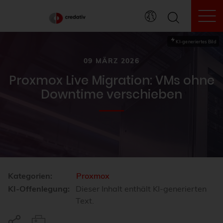
To
KI-generiertes Bild
09 MÄRZ 2026
Proxmox Live Migration: VMs ohne
Downtime verschieben
Kategorien:
Proxmox
KI-Offenlegung:
Dieser Inhalt enthält KI-generierten
Text.