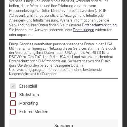
Website. Einige von ihnen sind essenziell, während andere uns
für spezielle Anwendungsfälle ein.
helfen, diese Website und Ihre Erfahrung zu verbessern.
Personenbezogene Daten können verarbeitet werden (z. B. IP-
Adressen), z. B. für personalisierte Anzeigen und Inhalte oder
Anzeigen- und Inhaltsmessung.
Weitere Informationen über die
Anwendungsfälle für verschiedene
Verwendung Ihrer Daten finden Sie in unserer
Datenschutzerklärung
.
Sie können Ihre Auswahl jederzeit unter
Einstellungen
widerrufen
Unternehmensgrößen:
oder anpassen.
Einige Services verarbeiten personenbezogene Daten in den USA.
Mit Ihrer Einwilligung zur Nutzung dieser Services stimmen Sie auch
Kleine Unternehmen (bis 50 Mitarbeiter):
der Verarbeitung Ihrer Daten in den USA gemäß Art. 49 (1) lit. a
DSGVO zu. Das EuGH stuft die USA als Land mit unzureichendem
Datenschutz nach EU-Standards ein. So besteht etwa das Risiko,
dass US-Behörden personenbezogene Daten in
Server-Konsolidierung
Überwachungsprogrammen verarbeiten, ohne bestehende
Klagemöglichkeit für Europäer.
Entwicklungs- und Testumgebungen
Es folgt eine Liste der Service-Gruppen, für die 
Essenziell
Einfache Backup-Lösungen
Statistiken
Marketing
Mittelständische Unternehmen (50–500
Externe Medien
Mitarbeiter):
Speichern