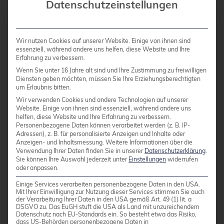
Datenschutzeinstellungen
EXPLAIN-Ausgabe und teilte Faustregeln zum
Erkennen von Ineffizienzen – zum Beispiel das
Aufspüren fehlender Indizes oder kostspieliger
Wir nutzen Cookies auf unserer Website. Einige von ihnen sind
Operatoren. Er illustrierte gängige Abfrage-Anti-
essenziell, während andere uns helfen, diese Website und Ihre
Erfahrung zu verbessern.
Patterns, die er in der Praxis gesehen hat, und
Wenn Sie unter 16 Jahre alt sind und Ihre Zustimmung zu freiwilligen
zeigte, wie man sie datenbankfreundlicher
Diensten geben möchten, müssen Sie Ihre Erziehungsberechtigten
umschreibt. Die Session gab praktische Tipps
um Erlaubnis bitten.
Wir verwenden Cookies und andere Technologien auf unserer
zum Dekodieren von EXPLAIN und zum
Website. Einige von ihnen sind essenziell, während andere uns
Optimieren von Abfragen.
helfen, diese Website und Ihre Erfahrung zu verbessern.
Personenbezogene Daten können verarbeitet werden (z. B. IP-
Adressen), z. B. für personalisierte Anzeigen und Inhalte oder
Anzeigen- und Inhaltsmessung.
Weitere Informationen über die
Chris Ellis (Nexteam) hob integrierte Postgres-
Verwendung Ihrer Daten finden Sie in unserer
Datenschutzerklärung
.
Sie können Ihre Auswahl jederzeit unter
Einstellungen
widerrufen
Funktionen hervor, die die
oder anpassen.
Anwendungsentwicklung vereinfachen. Anhand
Einige Services verarbeiten personenbezogene Daten in den USA.
realer Anwendungsfälle – wie Ereignisplanung,
Mit Ihrer Einwilligung zur Nutzung dieser Services stimmen Sie auch
der Verarbeitung Ihrer Daten in den USA gemäß Art. 49 (1) lit. a
Aufgabenwarteschlangen, Suche, Geolocation
DSGVO zu. Das EuGH stuft die USA als Land mit unzureichendem
Datenschutz nach EU-Standards ein. So besteht etwa das Risiko,
und die Handhabung heterogener Daten – zeigte
dass US-Behörden personenbezogene Daten in