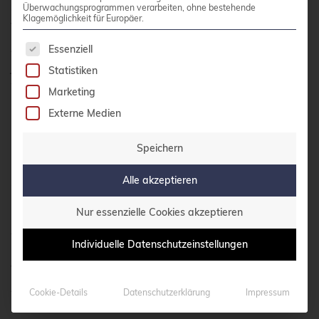
er, wie Funktionen wie Bereichstypen,
Überwachungsprogrammen verarbeiten, ohne bestehende
Klagemöglichkeit für Europäer.
Volltextsuche und JSONB die
Es folgt eine Liste der Service-Gruppen, für die 
Anwendungskomplexität reduzieren können. Für
Essenziell
jeden Anwendungsfall demonstrierte Chris,
Statistiken
welche Postgres-Funktion oder welcher
Marketing
Datentyp das Problem lösen könnte. Diese „Tipps
Externe Medien
& Tricks“-Tour bekräftigte, dass die Nutzung des
reichhaltigen Funktionsumfangs von Postgres oft
Speichern
bedeutet, weniger benutzerdefinierten Code zu
Alle akzeptieren
schreiben.
Nur essenzielle Cookies akzeptieren
Andreas Geppert (Zürcher Kantonalbank)
Individuelle Datenschutzeinstellungen
beschrieb ein Cross-Cloud-Replikations-Setup
für Katastrophenresilienz. Angesichts der
Anforderung, dass bei Ausfall eines Cloud-
Cookie-Details
Datenschutzerklärung
Impressum
Anbieters höchstens 15 Minuten Daten verloren