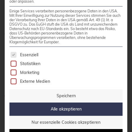
oder anpassen.
Produktive Datenbankserver benötigen
Einige Services verarbeiten personenbezogene Daten in den USA.
häufigere Backups als Test- oder
Mit Ihrer Einwilligung zur Nutzung dieser Services stimmen Sie auch
der Verarbeitung Ihrer Daten in den USA gemäß Art. 49 (1) lit. a
Entwicklungssysteme.
Automatisierte Backup-
DSGVO zu. Das EuGH stuft die USA als Land mit unzureichendem
Datenschutz nach EU-Standards ein. So besteht etwa das Risiko,
Jobs
sorgen für Konsistenz und reduzieren das
dass US-Behörden personenbezogene Daten in
Überwachungsprogrammen verarbeiten, ohne bestehende
Risiko menschlicher Fehler. Überwachen Sie die
Klagemöglichkeit für Europäer.
Backup-Performance regelmäßig und passen Sie
Es folgt eine Liste der Service-Gruppen, für die 
die Zyklen bei Bedarf an.
Essenziell
Statistiken
5: Backup-Monitoring und
Marketing
Externe Medien
Disaster Recovery testen
Speichern
Ein Backup ist nur so gut wie seine
Alle akzeptieren
Wiederherstellbarkeit. Regelmäßige Tests Ihrer
Backup- und Recovery-Prozesse decken
Nur essenzielle Cookies akzeptieren
Probleme auf, bevor sie im Ernstfall kritisch