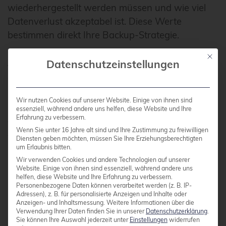
wiederhergestellt werden müssen und wie viel
Datenverlust akzeptabel ist. Diese Werte
bestimmen direkt Ihre Backup-Strategie.
Mit die
Datenschutzeinstellungen
Vollbackups bieten die einfachste
Wiederherstellung, benötigen aber viel
Speicherplatz und Zeit. Inkrementelle Backups
Wir nutzen Cookies auf unserer Website. Einige von ihnen sind
sind effizienter, da nur Änderungen gesichert
essenziell, während andere uns helfen, diese Website und Ihre
Erfahrung zu verbessern.
werden. Eine bewährte Kombination ist ein
Wenn Sie unter 16 Jahre alt sind und Ihre Zustimmung zu freiwilligen
wöchentliches Vollbackup mit täglichen
Diensten geben möchten, müssen Sie Ihre Erziehungsberechtigten
um Erlaubnis bitten.
inkrementellen Backups. Kritische Systeme
Wir verwenden Cookies und andere Technologien auf unserer
können stündliche oder sogar kontinuierliche
Website. Einige von ihnen sind essenziell, während andere uns
Backups rechtfertigen.
helfen, diese Website und Ihre Erfahrung zu verbessern.
Personenbezogene Daten können verarbeitet werden (z. B. IP-
Adressen), z. B. für personalisierte Anzeigen und Inhalte oder
Anzeigen- und Inhaltsmessung.
Weitere Informationen über die
Proxmox® ermöglicht flexible Scheduling-
Verwendung Ihrer Daten finden Sie in unserer
Datenschutzerklärung
.
Sie können Ihre Auswahl jederzeit unter
Einstellungen
widerrufen
Optionen für verschiedene VM-Gruppen.