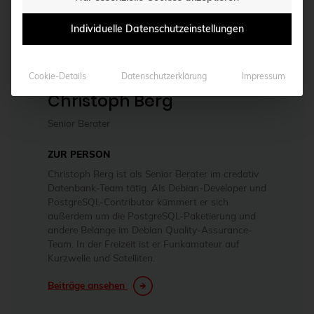
Individuelle Datenschutzeinstellungen
Cookie-Details
Datenschutzerklärung
Impressum
ÜBER DEN AUTOR
Christoph Berg
Senior Berater
ZUR PERSON
Christoph Berg ist als Senior Berater im credativ
Datenbank-Team tätig. Als Debian-Developer und
PostgreSQL-Contributor kümmert er sich
außerdem um die PostgreSQL-Paketierung und
andere Belange im Debian Quality-Assurance-
Team. In der Freizeit ist er Funkamateur auf
Kurzwelle und Satelliten.
Beiträge ansehen