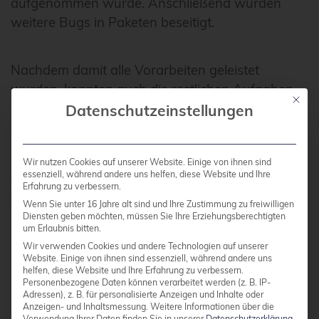
aufgenommen wurde. Anschließend wurden
weitere Bugs in Paketen beseitigt.
Nachdem damit alle Vorarbeiten geleistet
wurden, konnten auch die restlichen Aufgaben
Mit die
zügig erledigt werden. Damit sind seit dieser
Datenschutzeinstellungen
Woche jetzt auch Backports aller relevanten
Pakete in jessie-backports verfügbar. Somit steht
Wir nutzen Cookies auf unserer Website. Einige von ihnen sind
in Debian wieder eine aktuelle und lauffähige
essenziell, während andere uns helfen, diese Website und Ihre
Version des Clusterlabs-HA-Stacks zur
Erfahrung zu verbessern.
Verfügung.
Wenn Sie unter 16 Jahre alt sind und Ihre Zustimmung zu freiwilligen
Diensten geben möchten, müssen Sie Ihre Erziehungsberechtigten
um Erlaubnis bitten.
Wir verwenden Cookies und andere Technologien auf unserer
Einem Upgrade bestehender wheezy-Systeme
Website. Einige von ihnen sind essenziell, während andere uns
mit HA-Stack auf jessie steht damit nichts mehr
helfen, diese Website und Ihre Erfahrung zu verbessern.
Personenbezogene Daten können verarbeitet werden (z. B. IP-
im Weg.
Adressen), z. B. für personalisierte Anzeigen und Inhalte oder
Anzeigen- und Inhaltsmessung.
Weitere Informationen über die
Verwendung Ihrer Daten finden Sie in unserer
Datenschutzerklärung
.