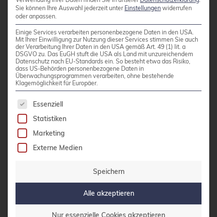
Sie können Ihre Auswahl jederzeit unter
Einstellungen
widerrufen
credativ berät und unterstützt natürlich gerne bei
oder anpassen.
der Planung, Durchführung und Migration von
Einige Services verarbeiten personenbezogene Daten in den USA.
HA-Projekten. Sprechen Sie uns an!
Mit Ihrer Einwilligung zur Nutzung dieser Services stimmen Sie auch
der Verarbeitung Ihrer Daten in den USA gemäß Art. 49 (1) lit. a
DSGVO zu. Das EuGH stuft die USA als Land mit unzureichendem
Datenschutz nach EU-Standards ein. So besteht etwa das Risiko,
dass US-Behörden personenbezogene Daten in
Kategorien:
Aktuelles
Überwachungsprogrammen verarbeiten, ohne bestehende
Klagemöglichkeit für Europäer.
Tags:
Debian
Pacemaker
Es folgt eine Liste der Service-Gruppen, für die 
Essenziell
Statistiken
Marketing
Externe Medien
Speichern
CB
Alle akzeptieren
Nur essenzielle Cookies akzeptieren