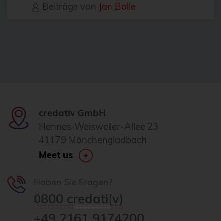
Daemonset
Beiträge von
Jan Bolle
Daten-Tiering
Datenrettung
Datenschutz
DebConf
debconf24
debezium
credativ GmbH
Debian
Hennes-Weisweiler-Allee 23
41179 Mönchengladbach
debian 11
Meet us
debian 13
debian release
Haben Sie Fragen?
0800 credati(v)
DecompileD
Deployment
+49 2161 9174200