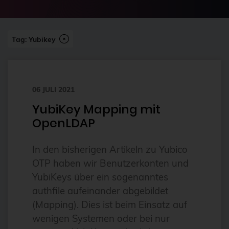
2024-07
2FA
Abonnement
Tag: Yubikey
ai
Aktuelles
06 JULI 2021
Alpin
YubiKey Mapping mit
Alternativen
OpenLDAP
Amazon FSx
anleitung
In den bisherigen Artikeln zu Yubico
OTP haben wir Benutzerkonten und
Ansible
YubiKeys über ein sogenanntes
Ansible Community Proxmox
authfile aufeinander abgebildet
Ansible-Modul
(Mapping). Dies ist beim Einsatz auf
wenigen Systemen oder bei nur
AnsibleFest