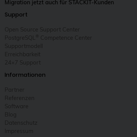
Migration jetzt auch für STACKIT-Kunden
FDW
Support
Fedora
Open Source Support Center
Firewall
®
PostgreSQL
Competence Center
Flux
Supportmodell
Erreichbarkeit
Foreman
24×7 Support
FOSDEM
Informationen
FOSSAsia
FreeBSD
Partner
freeipa
Referenzen
Software
FreeRADIUS
Blog
Freie Software
Datenschutz
FrOSCon
Impressum