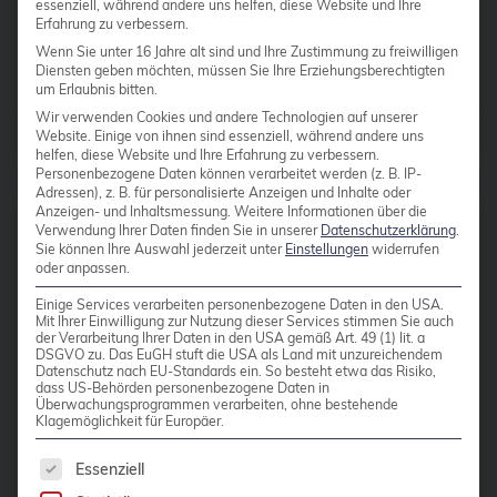
essenziell, während andere uns helfen, diese Website und Ihre
CentOS
Weiterlesen
Erfahrung zu verbessern.
Ceph
Wenn Sie unter 16 Jahre alt sind und Ihre Zustimmung zu freiwilligen
Diensten geben möchten, müssen Sie Ihre Erziehungsberechtigten
CERN
um Erlaubnis bitten.
Wir verwenden Cookies und andere Technologien auf unserer
certmonger
Beiträge von
Jan Bolle
Website. Einige von ihnen sind essenziell, während andere uns
helfen, diese Website und Ihre Erfahrung zu verbessern.
CGI
Personenbezogene Daten können verarbeitet werden (z. B. IP-
Adressen), z. B. für personalisierte Anzeigen und Inhalte oder
CI/CD-Integration
Anzeigen- und Inhaltsmessung.
Weitere Informationen über die
Verwendung Ihrer Daten finden Sie in unserer
Datenschutzerklärung
.
ClamAV
Sie können Ihre Auswahl jederzeit unter
Einstellungen
widerrufen
27 APRIL 2021
oder anpassen.
Cloud
Zwei-Faktor-
Einige Services verarbeiten personenbezogene Daten in den USA.
Mit Ihrer Einwilligung zur Nutzung dieser Services stimmen Sie auch
Cloud-Infrastruktur
Authentisierung mit Yubico
der Verarbeitung Ihrer Daten in den USA gemäß Art. 49 (1) lit. a
DSGVO zu. Das EuGH stuft die USA als Land mit unzureichendem
OTP
Cloud-Optimierung
Datenschutz nach EU-Standards ein. So besteht etwa das Risiko,
dass US-Behörden personenbezogene Daten in
Cloud-Speicherlösungen
Überwachungsprogrammen verarbeiten, ohne bestehende
Klagemöglichkeit für Europäer.
Zeitbasierte Einmalpasswörter,
CloudNative
sogenannte TOTP, finden mittlerweile
Es folgt eine Liste der Service-Gruppen, für die 
Essenziell
eine weite Verbreitung. In früheren
CloudNativeCon