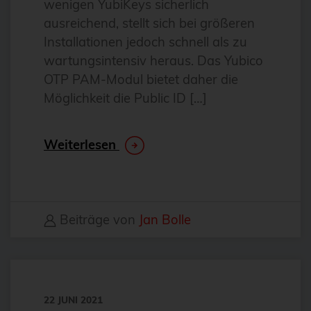
wenigen YubiKeys sicherlich
Antivirus
ausreichend, stellt sich bei größeren
Apache
Installationen jedoch schnell als zu
wartungsintensiv heraus. Das Yubico
Apache Guacamole
OTP PAM-Modul bietet daher die
apachekafka®
Möglichkeit die Public ID […]
API-Integration
AppArmor
Weiterlesen
arm
Automatisierung
Automatisierung
Beiträge von
Jan Bolle
AWS
Azure
backup
22 JUNI 2021
Benchmarks