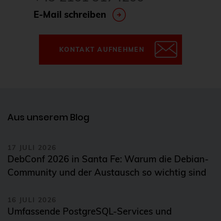
DevOps
E-Mail schreiben
Docker
Drucker
KONTAKT AUFNEHMEN
E-Mail
Elasticsearch
Elephant Shed
Email
Aus unserem Blog
ESX
17 JULI 2026
esxi
DebConf 2026 in Santa Fe: Warum die Debian-
Evaluierung
Community und der Austausch so wichtig sind
Event
16 JULI 2026
Events
Umfassende PostgreSQL-Services und
fcgiwrap