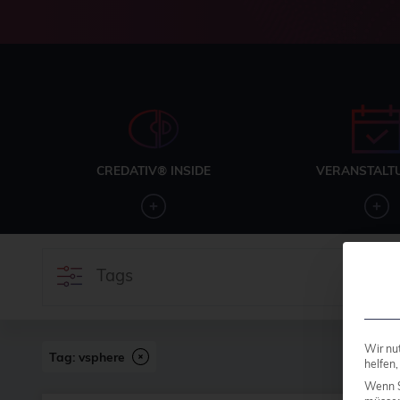
CREDATIV® INSIDE
VERANSTALT
Tags
Wir nu
Tag: vsphere
helfen,
Wenn S