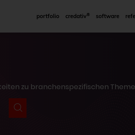
®
portfolio
credativ
software
ref
gkeiten zu branchenspezifischen Theme