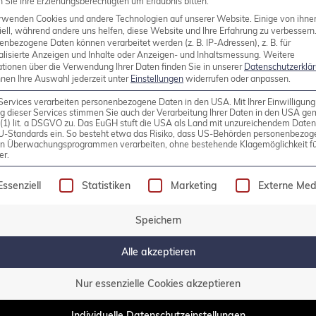
Sie Ihre Erziehungsberechtigten um Erlaubnis bitten.
rwenden Cookies und andere Technologien auf unserer Website. Einige von ihne
ell, während andere uns helfen, diese Website und Ihre Erfahrung zu verbessern
enbezogene Daten können verarbeitet werden (z. B. IP-Adressen), z. B. für
alisierte Anzeigen und Inhalte oder Anzeigen- und Inhaltsmessung.
Weitere
ichkeiten für Open-Source-Virtu
ationen über die Verwendung Ihrer Daten finden Sie in unserer
Datenschutzerklä
nnen Ihre Auswahl jederzeit unter
Einstellungen
widerrufen oder anpassen.
ategischen Schritt unternommen, indem es die Open
Services verarbeiten personenbezogene Daten in den USA. Mit Ihrer Einwilligung
g dieser Services stimmen Sie auch der Verarbeitung Ihrer Daten in den USA g
 integriert hat. Dies signalisiert sein Engagement für
9 (1) lit. a DSGVO zu. Das EuGH stuft die USA als Land mit unzureichendem Date
U-Standards ein. So besteht etwa das Risiko, dass US-Behörden personenbezog
ce-Virtualisierungsmarktes und positioniert Veeam 
in Überwachungsprogrammen verarbeiten, ohne bestehende Klagemöglichkeit fü
er.
Verbreitung von Open-Source-Lösungen zu […]
olgt eine Liste der Service-Gruppen, für die eine Einw
Essenziell
Statistiken
Marketing
Externe Med
Speichern
Alle akzeptieren
g
Nur essenzielle Cookies akzeptieren
Individuelle Datenschutzeinstellungen