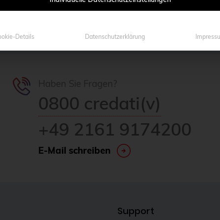
okie-Details
Datenschutzerklärung
Impress
Haben Sie Fragen?
0800 credati(v)
+49 2161 9174200
E-Mail schreiben
Support