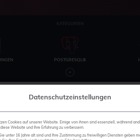
KATEGORIEN
UNGEN
POSTGRESQL®
Datenschutzeinstellungen
tzen Cookies auf unserer Website. Einige von ihnen sind essenziell, während and
 diese Website und Ihre Erfahrung zu verbessern.
ie unter 16 Jahre alt sind und Ihre Zustimmung zu freiwilligen Diensten geben m