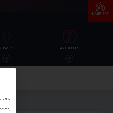
KARRIERE
HOWTOS
AKTUELLES
Mit diesem Button wird der Dialog geschlossen. Seine Funktionalität ist ide
ere uns
öchten,