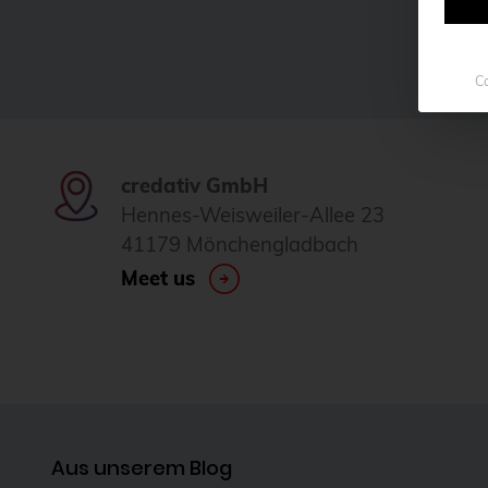
Co
credativ GmbH
Hennes-Weisweiler-Allee 23
41179 Mönchengladbach
Meet us
Aus unserem Blog