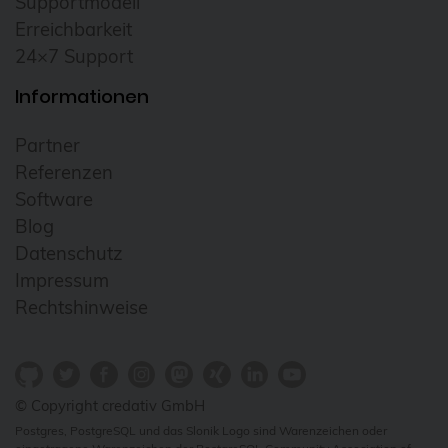
Supportmodell
DevOps
Erreichbarkeit
24×7 Support
Docker
Drucker
Informationen
E-Mail
Partner
Elasticsearch
Referenzen
Elephant Shed
Software
Blog
Email
Datenschutz
ESX
Impressum
esxi
Rechtshinweise
Evaluierung
Event
© Copyright credativ GmbH
Events
Postgres, PostgreSQL und das Slonik Logo sind Warenzeichen oder
fcgiwrap