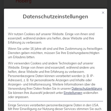
Hoberg
bhyve
Mit die
Datenschutzeinstellungen
bitnami
BSD
19 APRIL 2024
BSP
Wir nutzen Cookies auf unserer Website. Einige von ihnen sind
Integration des Proxmox
essenziell, während andere uns helfen, diese Website und Ihre
Bug Squashing Party
Erfahrung zu verbessern.
Backup Servers in
Wenn Sie unter 16 Jahre alt sind und Ihre Zustimmung zu freiwilligen
Proxmox-Cluster
Buildah
Diensten geben möchten, müssen Sie Ihre Erziehungsberechtigten
um Erlaubnis bitten.
bullseye
Wir verwenden Cookies und andere Technologien auf unserer
Integration des Proxmox Backup
Website. Einige von ihnen sind essenziell, während andere uns
busan
Servers in Proxmox-Cluster Proxmox
helfen, diese Website und Ihre Erfahrung zu verbessern.
Personenbezogene Daten können verarbeitet werden (z. B. IP-
Backup Server In der heutigen
buster
Adressen), z. B. für personalisierte Anzeigen und Inhalte oder
digitalen Landschaft, in der Daten die
Anzeigen- und Inhaltsmessung.
Weitere Informationen über die
cadence
Verwendung Ihrer Daten finden Sie in unserer
Datenschutzerklärung
.
zentrale Rolle spielen, ist die
Sie können Ihre Auswahl jederzeit unter
Einstellungen
widerrufen
Call for papers
oder anpassen.
Gewährleistung ihrer Sicherheit und
Cassandra
Integrität für Unternehmen jeder
Einige Services verarbeiten personenbezogene Daten in den USA.
Mit Ihrer Einwilligung zur Nutzung dieser Services stimmen Sie auch