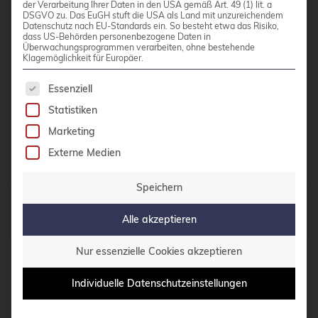
Größe von größter Bedeutung. Hier
der Verarbeitung Ihrer Daten in den USA gemäß Art. 49 (1) lit. a
CentOS
DSGVO zu. Das EuGH stuft die USA als Land mit unzureichendem
kommt der Proxmox Backup Server
Datenschutz nach EU-Standards ein. So besteht etwa das Risiko,
Ceph
dass US-Behörden personenbezogene Daten in
ins Spiel, eine robuste Lösung, die mit
Überwachungsprogrammen verarbeiten, ohne bestehende
CERN
ihren beispiellosen Funktionen und
Klagemöglichkeit für Europäer.
ihrem Open-Source-Charakter […]
certmonger
Es folgt eine Liste der Service-Gruppen, für die 
Essenziell
CGI
Statistiken
Weiterlesen
Marketing
CI/CD-Integration
Externe Medien
ClamAV
Cloud
Speichern
Beiträge von
Florian Paul Azim
Cloud-Infrastruktur
Alle akzeptieren
Hoberg
Cloud-Optimierung
Nur essenzielle Cookies akzeptieren
Cloud-Speicherlösungen
Individuelle Datenschutzeinstellungen
CloudNative
CloudNativeCon