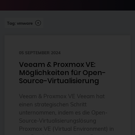
2024-07
2FA
Abonnement
Tag: vmware
ai
Aktuelles
05 SEPTEMBER 2024
Alpin
Veeam & Proxmox VE:
Alternativen
Möglichkeiten für Open-
Amazon FSx
Source-Virtualisierung
anleitung
Veeam & Proxmox VE Veeam hat
Ansible
einen strategischen Schritt
Ansible Community Proxmox
unternommen, indem es die Open-
Ansible-Modul
Source-Virtualisierungslösung
Proxmox VE (Virtual Environment) in
AnsibleFest