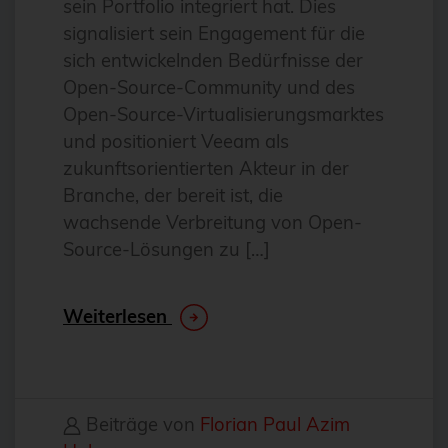
sein Portfolio integriert hat. Dies
Antivirus
signalisiert sein Engagement für die
Apache
sich entwickelnden Bedürfnisse der
Open-Source-Community und des
Apache Guacamole
Open-Source-Virtualisierungsmarktes
apachekafka®
und positioniert Veeam als
API-Integration
zukunftsorientierten Akteur in der
Branche, der bereit ist, die
AppArmor
wachsende Verbreitung von Open-
arm
Source-Lösungen zu […]
Automatisierung
Automatisierung
Weiterlesen
AWS
Azure
backup
Beiträge von
Florian Paul Azim
Benchmarks