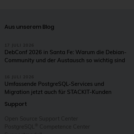
Daemonset
Daten-Tiering
Datenrettung
Aus unserem Blog
Datenschutz
DebConf
17 JULI 2026
DebConf 2026 in Santa Fe: Warum die Debian-
debconf24
Community und der Austausch so wichtig sind
debezium
Debian
16 JULI 2026
Umfassende PostgreSQL-Services und
debian 11
Migration jetzt auch für STACKIT-Kunden
debian 13
Support
debian release
Open Source Support Center
DecompileD
®
PostgreSQL
Competence Center
Deployment