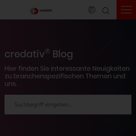
To
credativ® Inside
®
Veranstaltungen
credativ
Blog
PostgreSQL®
Hier finden Sie interessante Neuigkeiten
zu branchenspezifischen Themen und
uns.
HowTos
Aktuelles
2024