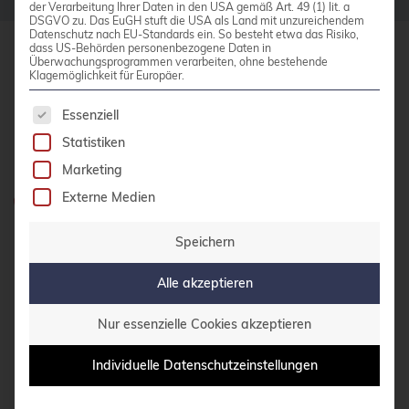
der Verarbeitung Ihrer Daten in den USA gemäß Art. 49 (1) lit. a
DSGVO zu. Das EuGH stuft die USA als Land mit unzureichendem
bhyve
Datenschutz nach EU-Standards ein. So besteht etwa das Risiko,
dass US-Behörden personenbezogene Daten in
bitnami
Überwachungsprogrammen verarbeiten, ohne bestehende
credativ GmbH
Klagemöglichkeit für Europäer.
BSD
Hennes-Weisweiler-Allee 23
Es folgt eine Liste der Service-Gruppen, für die 
Essenziell
41179 Mönchengladbach
BSP
Statistiken
Meet us
Bug Squashing Party
Marketing
Buildah
Externe Medien
Haben Sie Fragen?
bullseye
0800 credati(v)
Speichern
busan
+49 2161 9174200
Alle akzeptieren
buster
E-Mail schreiben
cadence
Nur essenzielle Cookies akzeptieren
Call for papers
Individuelle Datenschutzeinstellungen
KONTAKT AUFNEHMEN
Cassandra