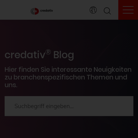
To
credativ® Inside
®
Veranstaltungen
credativ
Blog
PostgreSQL®
Hier finden Sie interessante Neuigkeiten
zu branchenspezifischen Themen und
uns.
HowTos
Aktuelles
2024