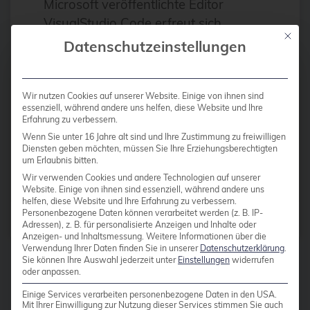
Microsoft veröffentlichte Editor
Antivirus
VisualStudio Code erfreut sich
Apache
Mit die
wachsender Beliebtheit. Grund
Datenschutzeinstellungen
genug, um sich die Software genauer
Apache Guacamole
anzusehen. Grundsätzlich ist
apachekafka®
VisualStudio Code eher ein […]
Wir nutzen Cookies auf unserer Website. Einige von ihnen sind
essenziell, während andere uns helfen, diese Website und Ihre
API-Integration
Erfahrung zu verbessern.
AppArmor
Wenn Sie unter 16 Jahre alt sind und Ihre Zustimmung zu freiwilligen
Weiterlesen
Diensten geben möchten, müssen Sie Ihre Erziehungsberechtigten
arm
um Erlaubnis bitten.
Wir verwenden Cookies und andere Technologien auf unserer
Automatisierung
Website. Einige von ihnen sind essenziell, während andere uns
helfen, diese Website und Ihre Erfahrung zu verbessern.
Automatisierung
Personenbezogene Daten können verarbeitet werden (z. B. IP-
Beiträge von
credativ Redaktion
Adressen), z. B. für personalisierte Anzeigen und Inhalte oder
AWS
Anzeigen- und Inhaltsmessung.
Weitere Informationen über die
Verwendung Ihrer Daten finden Sie in unserer
Datenschutzerklärung
.
Azure
Sie können Ihre Auswahl jederzeit unter
Einstellungen
widerrufen
oder anpassen.
backup
Einige Services verarbeiten personenbezogene Daten in den USA.
Mit Ihrer Einwilligung zur Nutzung dieser Services stimmen Sie auch
Benchmarks