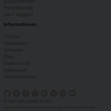
Supportmodell
Cloudübergreifendes Management
Erreichbarkeit
24×7 Support
Cluster
Informationen
CNCF
Community
Partner
Config Management Camp
Referenzen
Software
Configmap
Blog
Container
Datenschutz
ContainerConf
Impressum
Rechtshinweise
corosync
credativ
Cryptomator
© Copyright credativ GmbH
CVE
Postgres, PostgreSQL und das Slonik Logo sind Warenzeichen oder