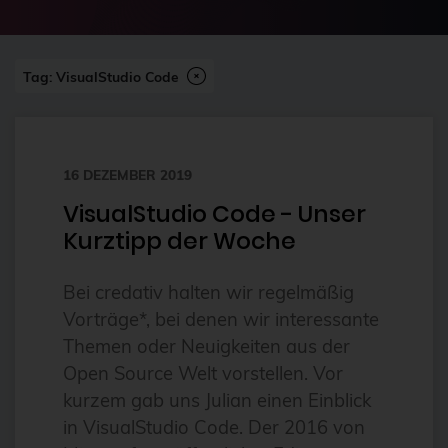
2024-07
2FA
Abonnement
Tag: VisualStudio Code
ai
Aktuelles
16 DEZEMBER 2019
Alpin
VisualStudio Code - Unser
Alternativen
Kurztipp der Woche
Amazon FSx
anleitung
Bei credativ halten wir regelmäßig
Vorträge*, bei denen wir interessante
Ansible
Themen oder Neuigkeiten aus der
Ansible Community Proxmox
Open Source Welt vorstellen. Vor
Ansible-Modul
kurzem gab uns Julian einen Einblick
in VisualStudio Code. Der 2016 von
AnsibleFest