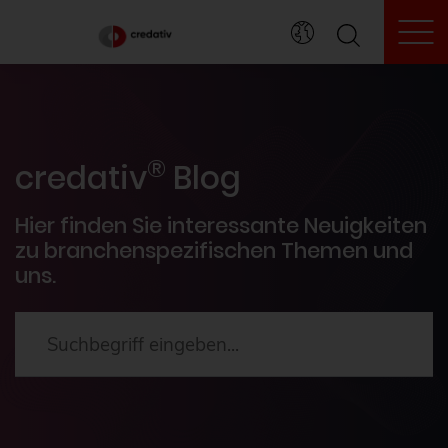
To
credativ® Inside
®
Veranstaltungen
credativ
Blog
PostgreSQL®
Hier finden Sie interessante Neuigkeiten
zu branchenspezifischen Themen und
uns.
HowTos
Aktuelles
2024