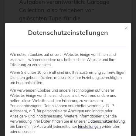
Aufgaben verantwortlich: Garbage
Antivirus
Collection, also freigeben von
Apache
gelöschten Tupel für die
Wiederverwendung Verhindern von
Apache Guacamole
Mit die
Datenschutzeinstellungen
Bloat in einer Datenbank und damit
apachekafka®
von ausuferndem
API-Integration
Plattenplatzbedarfs Verhindern des
Wir nutzen Cookies auf unserer Website. Einige von ihnen sind
Überlaufs des Transaktionszählers
AppArmor
essenziell, während andere uns helfen, diese Website und Ihre
Erfahrung zu verbessern.
(FREEZE) Diverses […]
arm
Wenn Sie unter 16 Jahre alt sind und Ihre Zustimmung zu freiwilligen
Diensten geben möchten, müssen Sie Ihre Erziehungsberechtigten
Automatisierung
um Erlaubnis bitten.
Weiterlesen
Wir verwenden Cookies und andere Technologien auf unserer
Automatisierung
Website. Einige von ihnen sind essenziell, während andere uns
helfen, diese Website und Ihre Erfahrung zu verbessern.
AWS
Personenbezogene Daten können verarbeitet werden (z. B. IP-
Adressen), z. B. für personalisierte Anzeigen und Inhalte oder
Azure
Anzeigen- und Inhaltsmessung.
Weitere Informationen über die
Beiträge von
Bernd Helmle
Verwendung Ihrer Daten finden Sie in unserer
Datenschutzerklärung
.
backup
Sie können Ihre Auswahl jederzeit unter
Einstellungen
widerrufen
oder anpassen.
Benchmarks