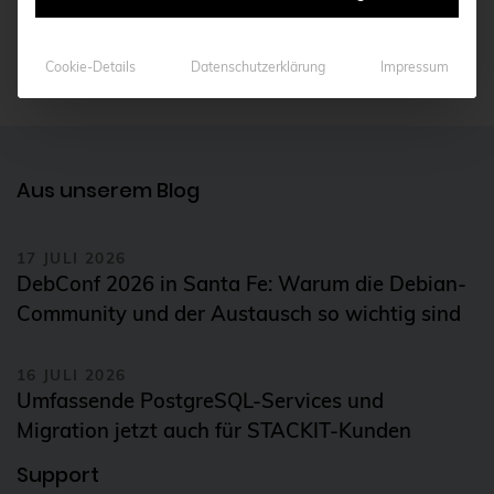
CentOS
KONTAKT AUFNEHMEN
Ceph
Cookie-Details
Datenschutzerklärung
Impressum
CERN
certmonger
CGI
Aus unserem Blog
CI/CD-Integration
ClamAV
17 JULI 2026
DebConf 2026 in Santa Fe: Warum die Debian-
Cloud
Community und der Austausch so wichtig sind
Cloud-Infrastruktur
Cloud-Optimierung
16 JULI 2026
Umfassende PostgreSQL-Services und
Cloud-Speicherlösungen
Migration jetzt auch für STACKIT-Kunden
CloudNative
Support
CloudNativeCon