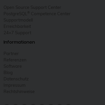
Cloudübergreifendes Management
Open Source Support Center
®
PostgreSQL
Competence Center
Cluster
Supportmodell
CNCF
Erreichbarkeit
Community
24×7 Support
Config Management Camp
Informationen
Configmap
Partner
Container
Referenzen
ContainerConf
Software
Blog
corosync
Datenschutz
credativ
Impressum
Cryptomator
Rechtshinweise
CVE