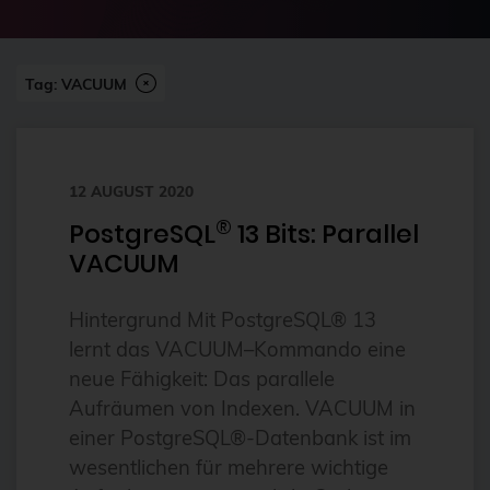
2024-07
2FA
Abonnement
Tag: VACUUM
ai
Aktuelles
12 AUGUST 2020
Alpin
®
PostgreSQL
13 Bits: Parallel
Alternativen
VACUUM
Amazon FSx
anleitung
Hintergrund Mit PostgreSQL® 13
lernt das VACUUM–Kommando eine
Ansible
neue Fähigkeit: Das parallele
Ansible Community Proxmox
Aufräumen von Indexen. VACUUM in
Ansible-Modul
einer PostgreSQL®-Datenbank ist im
wesentlichen für mehrere wichtige
AnsibleFest