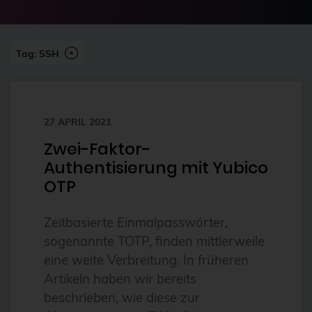
2024-07
2FA
Abonnement
Tag: SSH
ai
Aktuelles
27 APRIL 2021
Alpin
Zwei-Faktor-
Alternativen
Authentisierung mit Yubico
Amazon FSx
OTP
anleitung
Zeitbasierte Einmalpasswörter,
Ansible
sogenannte TOTP, finden mittlerweile
Ansible Community Proxmox
eine weite Verbreitung. In früheren
Ansible-Modul
Artikeln haben wir bereits
beschrieben, wie diese zur
AnsibleFest