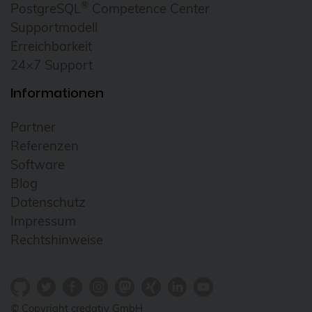
®
PostgreSQL
Competence Center
Homeoffice
Supportmodell
howto
Erreichbarkeit
24×7 Support
HowTo: Proxmox-Cluster mit Ansible
erstellen
Informationen
Hyper-V
Partner
i18n
Referenzen
Icinga
Software
Blog
Icinga2
Datenschutz
ICU
Impressum
ICU4X
Rechtshinweise
Informix
Infrastructure as Code (IaC)
© Copyright credativ GmbH
Infrastrukturautomatisierung