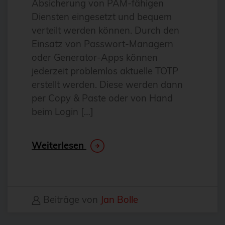
Absicherung von PAM-fähigen
Antivirus
Diensten eingesetzt und bequem
Apache
verteilt werden können. Durch den
Einsatz von Passwort-Managern
Apache Guacamole
oder Generator-Apps können
apachekafka®
jederzeit problemlos aktuelle TOTP
API-Integration
erstellt werden. Diese werden dann
per Copy & Paste oder von Hand
AppArmor
beim Login […]
arm
Automatisierung
Weiterlesen
Automatisierung
AWS
Azure
Beiträge von
Jan Bolle
backup
Benchmarks