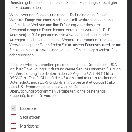
Diensten geben möchten, müssen Sie Ihre Erziehungsberechtigten
OpenSSH und OpenVPN
Cloudübergreifendes Management
um Erlaubnis bitten.
Wir verwenden Cookies und andere Technologien auf unserer
Cluster
Website. Einige von ihnen sind essenziell, während andere uns
Die Anmeldung mittels
helfen, diese Website und Ihre Erfahrung zu verbessern.
CNCF
Benutzernamen und Passwort stellt
Personenbezogene Daten können verarbeitet werden (z. B. IP-
Adressen), z. B. für personalisierte Anzeigen und Inhalte oder
nach wie vor für die meisten
Community
Anzeigen- und Inhaltsmessung.
Weitere Informationen über die
Anwendungen die übliche
Verwendung Ihrer Daten finden Sie in unserer
Datenschutzerklärung
.
Config Management Camp
Sie können Ihre Auswahl jederzeit unter
Einstellungen
widerrufen
Vorgehensweise dar, um sich an
oder anpassen.
Configmap
einem Dienst zu authentisieren. Die
Einige Services verarbeiten personenbezogene Daten in den USA.
Nutzung eines zweiten Faktors findet
Mit Ihrer Einwilligung zur Nutzung dieser Services stimmen Sie auch
Container
der Verarbeitung Ihrer Daten in den USA gemäß Art. 49 (1) lit. a
jedoch immer weitere Verbreitung
DSGVO zu. Das EuGH stuft die USA als Land mit unzureichendem
ContainerConf
Datenschutz nach EU-Standards ein. So besteht etwa das Risiko,
und wird vom BSI, dem Bundesamt
dass US-Behörden personenbezogene Daten in
corosync
Überwachungsprogrammen verarbeiten, ohne bestehende
für Sicherheit in der
Klagemöglichkeit für Europäer.
Informationstechnik, sogar
credativ
Es folgt eine Liste der Service-Gruppen, für die 
empfohlen. Wenn auch nicht
Essenziell
Cryptomator
vorgeschrieben, so bieten
Statistiken
CVE
verschiedene […]
Marketing