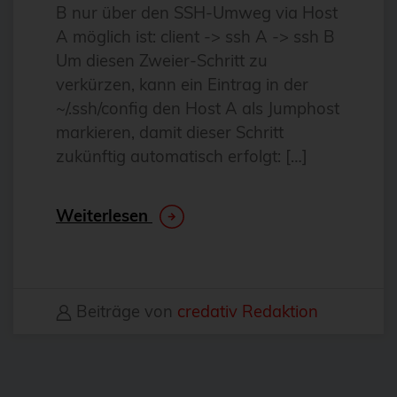
B nur über den SSH-Umweg via Host
DevOps
A möglich ist: client -> ssh A -> ssh B
Docker
Um diesen Zweier-Schritt zu
Drucker
verkürzen, kann ein Eintrag in der
~/.ssh/config den Host A als Jumphost
E-Mail
markieren, damit dieser Schritt
Elasticsearch
zukünftig automatisch erfolgt: […]
Elephant Shed
Email
Weiterlesen
ESX
esxi
Evaluierung
Beiträge von
credativ Redaktion
Event
Events
fcgiwrap