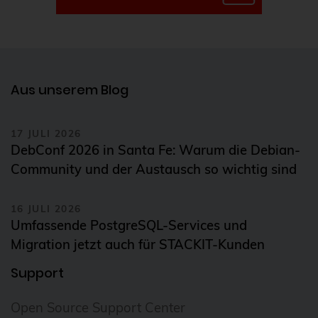
Git
Gitlab
GitOps
GnuPG
Aus unserem Blog
GOsa
17 JULI 2026
Governance
DebConf 2026 in Santa Fe: Warum die Debian-
Grafana
Community und der Austausch so wichtig sind
Graphite
16 JULI 2026
Guacamole
Umfassende PostgreSQL-Services und
gyptazy
Migration jetzt auch für STACKIT-Kunden
haproxy
Support
Helm Charts
Open Source Support Center
Hilfe