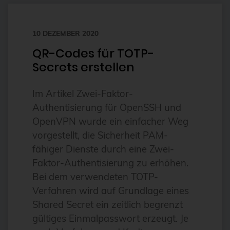
bhyve
10 DEZEMBER 2020
bitnami
QR-Codes für TOTP-
BSD
Secrets erstellen
BSP
Bug Squashing Party
Im Artikel Zwei-Faktor-
Authentisierung für OpenSSH und
Buildah
OpenVPN wurde ein einfacher Weg
bullseye
vorgestellt, die Sicherheit PAM-
busan
fähiger Dienste durch eine Zwei-
Faktor-Authentisierung zu erhöhen.
buster
Bei dem verwendeten TOTP-
cadence
Verfahren wird auf Grundlage eines
Call for papers
Shared Secret ein zeitlich begrenzt
Cassandra
gültiges Einmalpasswort erzeugt. Je