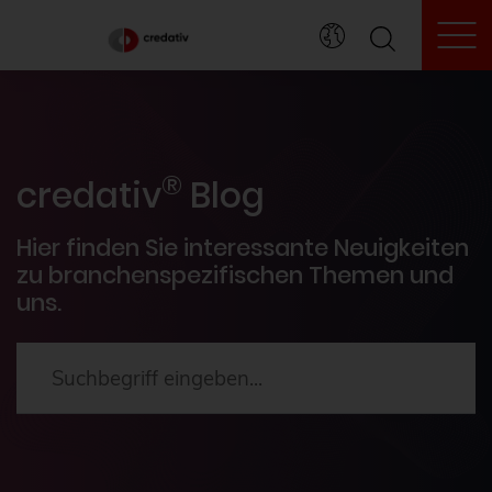
To
credativ® Inside
®
Veranstaltungen
credativ
Blog
PostgreSQL®
Hier finden Sie interessante Neuigkeiten
zu branchenspezifischen Themen und
uns.
HowTos
Aktuelles
2024