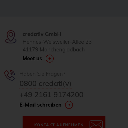
FDW
Fedora
Firewall
credativ GmbH
Flux
Hennes-Weisweiler-Allee 23
41179 Mönchengladbach
Foreman
Meet us
FOSDEM
FOSSAsia
Haben Sie Fragen?
FreeBSD
0800 credati(v)
freeipa
+49 2161 9174200
FreeRADIUS
E-Mail schreiben
Freie Software
FrOSCon
KONTAKT AUFNEHMEN