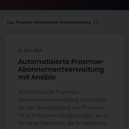
2024-07
2FA
Abonnement
Tag: Proxmox Abonnement Automatisierung
ai
Aktuelles
21 JULI 2025
Alpin
Automatisierte Proxmox-
Alternativen
Abonnementverwaltung
Amazon FSx
mit Ansible
anleitung
Automatisierte Proxmox-
Ansible
Abonnementverwaltung mit Ansible
Ansible Community Proxmox
Bei der Bereitstellung von Proxmox
Ansible-Modul
VE in Enterprise-Umgebungen, sei es
für neue Standorte, die Erweiterung
AnsibleFest