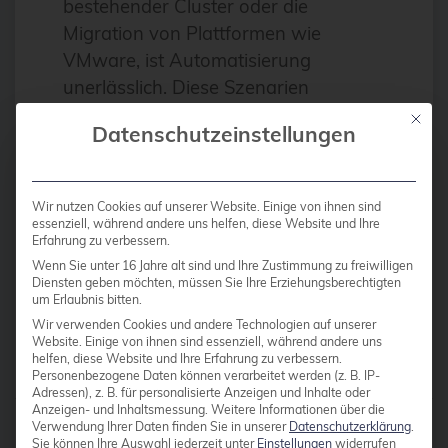
bestehender Cluster oder die
Antivirus
Migration von Plattformen wie
Apache
VMware, ist Automatisierung
unerlässlich. Diese Szenarien
Apache Guacamole
umfassen typischerweise die
Mit die
apachekafka®
Datenschutzeinstellungen
Bereitstellung von Dutzenden oder
API-Integration
sogar Hunderten von Knoten über
mehrere Standorte hinweg. Das
AppArmor
Wir nutzen Cookies auf unserer Website. Einige von ihnen sind
manuelle Aktivieren von
essenziell, während andere uns helfen, diese Website und Ihre
arm
Erfahrung zu verbessern.
Abonnements über die […]
Automatisierung
Wenn Sie unter 16 Jahre alt sind und Ihre Zustimmung zu freiwilligen
Diensten geben möchten, müssen Sie Ihre Erziehungsberechtigten
Automatisierung
um Erlaubnis bitten.
Weiterlesen
Wir verwenden Cookies und andere Technologien auf unserer
AWS
Website. Einige von ihnen sind essenziell, während andere uns
helfen, diese Website und Ihre Erfahrung zu verbessern.
Azure
Personenbezogene Daten können verarbeitet werden (z. B. IP-
Adressen), z. B. für personalisierte Anzeigen und Inhalte oder
backup
Anzeigen- und Inhaltsmessung.
Weitere Informationen über die
Beiträge von
Florian Paul Azim
Verwendung Ihrer Daten finden Sie in unserer
Datenschutzerklärung
.
Benchmarks
Sie können Ihre Auswahl jederzeit unter
Einstellungen
widerrufen