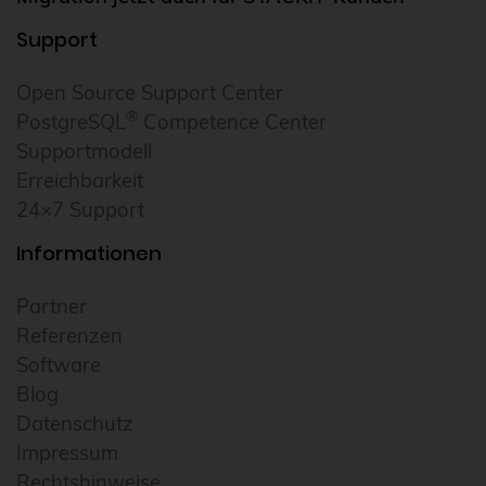
Cloudübergreifendes Management
Support
Cluster
Open Source Support Center
CNCF
®
PostgreSQL
Competence Center
Community
Supportmodell
Erreichbarkeit
Config Management Camp
24×7 Support
Configmap
Informationen
Container
ContainerConf
Partner
Referenzen
corosync
Software
credativ
Blog
Cryptomator
Datenschutz
Impressum
CVE
Rechtshinweise