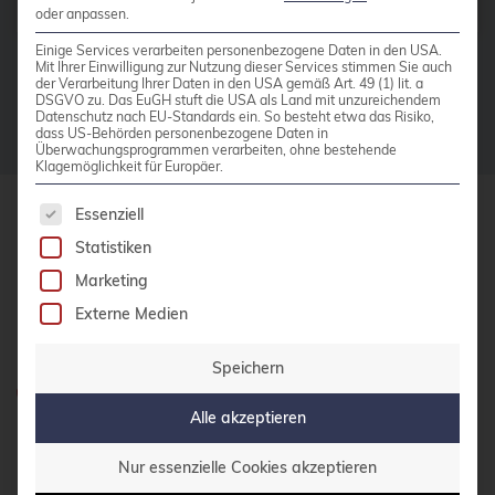
Hoberg
oder anpassen.
bhyve
Einige Services verarbeiten personenbezogene Daten in den USA.
Mit Ihrer Einwilligung zur Nutzung dieser Services stimmen Sie auch
bitnami
der Verarbeitung Ihrer Daten in den USA gemäß Art. 49 (1) lit. a
DSGVO zu. Das EuGH stuft die USA als Land mit unzureichendem
BSD
Datenschutz nach EU-Standards ein. So besteht etwa das Risiko,
dass US-Behörden personenbezogene Daten in
Überwachungsprogrammen verarbeiten, ohne bestehende
BSP
Klagemöglichkeit für Europäer.
Bug Squashing Party
Es folgt eine Liste der Service-Gruppen, für die 
Essenziell
Buildah
credativ GmbH
Statistiken
Hennes-Weisweiler-Allee 23
bullseye
Marketing
41179 Mönchengladbach
busan
Externe Medien
Meet us
buster
Speichern
cadence
Haben Sie Fragen?
Alle akzeptieren
0800 credati(v)
Call for papers
Cassandra
Nur essenzielle Cookies akzeptieren
+49 2161 9174200