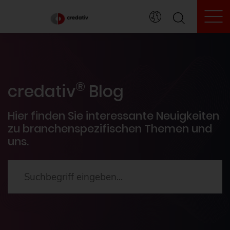
To
credativ® Inside
®
Veranstaltungen
credativ
Blog
PostgreSQL®
Hier finden Sie interessante Neuigkeiten
zu branchenspezifischen Themen und
uns.
HowTos
Aktuelles
2024