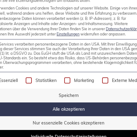
Sie Ihre Erziehungsberechtigten um Erlaubnis bitten.
rwenden Cookies und andere Technologien auf unserer Website. Einige von ihne
ell, während andere uns helfen, diese Website und Ihre Erfahrung zu verbessern
enbezogene Daten können verarbeitet werden (z. B. IP-Adressen), z. B. für
alisierte Anzeigen und Inhalte oder Anzeigen- und Inhaltsmessung.
Weitere
llel VACUUM
ationen über die Verwendung Ihrer Daten finden Sie in unserer
Datenschutzerklä
nnen Ihre Auswahl jederzeit unter
Einstellungen
widerrufen oder anpassen.
das VACUUM–Kommando eine neue Fähigkeit: Das pa
Services verarbeiten personenbezogene Daten in den USA. Mit Ihrer Einwilligung
g dieser Services stimmen Sie auch der Verarbeitung Ihrer Daten in den USA g
sentlichen für mehrere wichtige Aufgaben verantwort
9 (1) lit. a DSGVO zu. Das EuGH stuft die USA als Land mit unzureichendem Date
U-Standards ein. So besteht etwa das Risiko, dass US-Behörden personenbezog
wendung Verhindern von Bloat in einer Datenbank u
in Überwachungsprogrammen verarbeiten, ohne bestehende Klagemöglichkeit fü
er.
aufs des Transaktionszählers (FREEZE) Diverses […]
olgt eine Liste der Service-Gruppen, für die eine Einw
Essenziell
Statistiken
Marketing
Externe Med
Speichern
Alle akzeptieren
Nur essenzielle Cookies akzeptieren
Individuelle Datenschutzeinstellungen