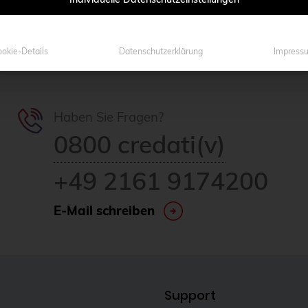
okie-Details
Datenschutzerklärung
Impress
Haben Sie Fragen?
0800 credati(v)
+49 2161 9174200
E-Mail schreiben
Support