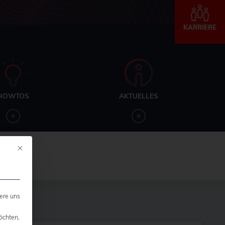
KARRIERE
HOWTOS
AKTUELLES
Mit diesem Button wird der Dialog geschlossen. Seine Funktionalität ist ide
ere uns
öchten,