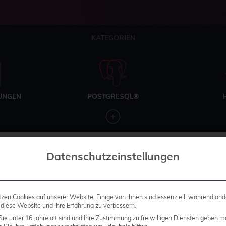
KATEGORIEN
UNGEN
POSTGRESQL®
Datenschutzeinstellungen
tzen Cookies auf unserer Website. Einige von ihnen sind essenziell, während and
 diese Website und Ihre Erfahrung zu verbessern.
ie unter 16 Jahre alt sind und Ihre Zustimmung zu freiwilligen Diensten geben m