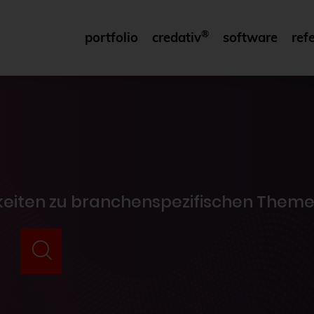
®
portfolio
credativ
software
ref
gkeiten zu branchenspezifischen Theme