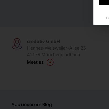
Co
credativ GmbH
Hennes-Weisweiler-Allee 23
41179 Mönchengladbach
Meet us
Aus unserem Blog