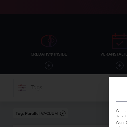
CREDATIV® INSIDE
VERANSTALT
Tags
Wir nu
Tag: Parallel VACUUM
helfen,
Wenn S