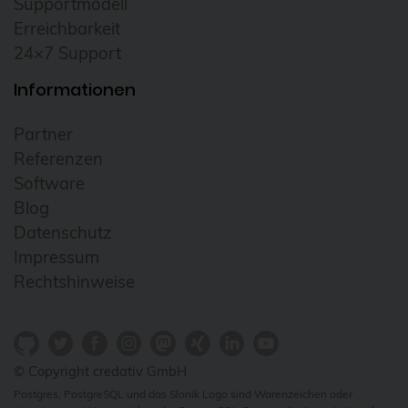
Supportmodell
Cloudübergreifendes Management
Erreichbarkeit
24×7 Support
Cluster
Informationen
CNCF
Community
Partner
Config Management Camp
Referenzen
Software
Configmap
Blog
Container
Datenschutz
ContainerConf
Impressum
Rechtshinweise
corosync
credativ
Cryptomator
© Copyright credativ GmbH
CVE
Postgres, PostgreSQL und das Slonik Logo sind Warenzeichen oder