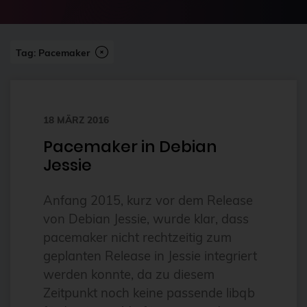
2024-07
2FA
Abonnement
Tag: Pacemaker
ai
Aktuelles
18 MÄRZ 2016
Alpin
Pacemaker in Debian
Alternativen
Jessie
Amazon FSx
anleitung
Anfang 2015, kurz vor dem Release
von Debian Jessie, wurde klar, dass
Ansible
pacemaker nicht rechtzeitig zum
Ansible Community Proxmox
geplanten Release in Jessie integriert
Ansible-Modul
werden konnte, da zu diesem
Zeitpunkt noch keine passende libqb
AnsibleFest