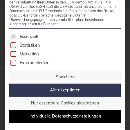
der Verarbeitung Ihrer Daten in den USA gemäß Art. 49 (1) lit. a
DSGVO zu. Das EuGH stuft die USA als Land mit unzureichendem
bhyve
Datenschutz nach EU-Standards ein. So besteht etwa das Risiko,
dass US-Behörden personenbezogene Daten in
bitnami
Überwachungsprogrammen verarbeiten, ohne bestehende
credativ GmbH
Klagemöglichkeit für Europäer.
BSD
Hennes-Weisweiler-Allee 23
Es folgt eine Liste der Service-Gruppen, für die 
Essenziell
41179 Mönchengladbach
BSP
Statistiken
Meet us
Bug Squashing Party
Marketing
Buildah
Externe Medien
Haben Sie Fragen?
bullseye
0800 credati(v)
Speichern
busan
+49 2161 9174200
Alle akzeptieren
buster
E-Mail schreiben
cadence
Nur essenzielle Cookies akzeptieren
Call for papers
Individuelle Datenschutzeinstellungen
KONTAKT AUFNEHMEN
Cassandra