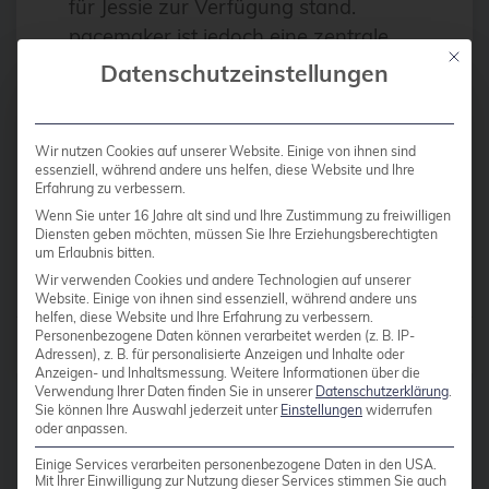
für Jessie zur Verfügung stand.
Antivirus
pacemaker ist jedoch eine zentrale
Apache
Mit die
Komponente des High Availability
Datenschutzeinstellungen
Stacks von Clusterlabs. Dadurch
Apache Guacamole
bedingt, wurde Jessie ohne einen
apachekafka®
funktionsfähigen […]
Wir nutzen Cookies auf unserer Website. Einige von ihnen sind
essenziell, während andere uns helfen, diese Website und Ihre
API-Integration
Erfahrung zu verbessern.
AppArmor
Wenn Sie unter 16 Jahre alt sind und Ihre Zustimmung zu freiwilligen
Weiterlesen
Diensten geben möchten, müssen Sie Ihre Erziehungsberechtigten
arm
um Erlaubnis bitten.
Wir verwenden Cookies und andere Technologien auf unserer
Automatisierung
Website. Einige von ihnen sind essenziell, während andere uns
helfen, diese Website und Ihre Erfahrung zu verbessern.
Automatisierung
Personenbezogene Daten können verarbeitet werden (z. B. IP-
Beiträge von
Christoph Berg
Adressen), z. B. für personalisierte Anzeigen und Inhalte oder
AWS
Anzeigen- und Inhaltsmessung.
Weitere Informationen über die
Verwendung Ihrer Daten finden Sie in unserer
Datenschutzerklärung
.
Azure
Sie können Ihre Auswahl jederzeit unter
Einstellungen
widerrufen
oder anpassen.
backup
Einige Services verarbeiten personenbezogene Daten in den USA.
Mit Ihrer Einwilligung zur Nutzung dieser Services stimmen Sie auch
Benchmarks