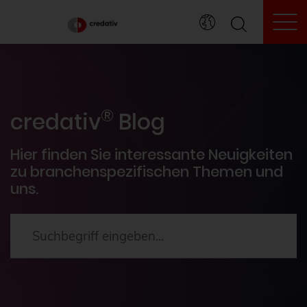
To
credativ® Inside
®
Veranstaltungen
credativ
Blog
PostgreSQL®
Hier finden Sie interessante Neuigkeiten
zu branchenspezifischen Themen und
uns.
HowTos
Aktuelles
2024