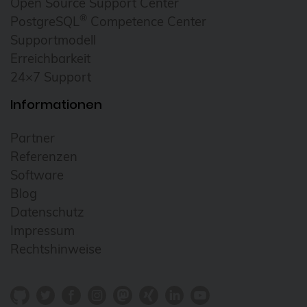
Open Source Support Center
Cloudübergreifendes Management
®
PostgreSQL
Competence Center
Supportmodell
Cluster
Erreichbarkeit
CNCF
24×7 Support
Community
Informationen
Config Management Camp
Partner
Configmap
Referenzen
Container
Software
ContainerConf
Blog
Datenschutz
corosync
Impressum
credativ
Rechtshinweise
Cryptomator
CVE