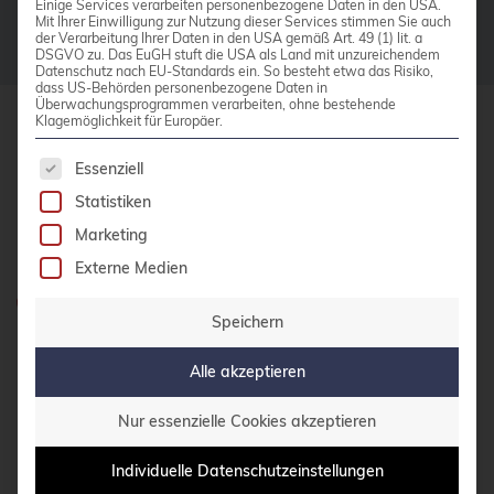
Einige Services verarbeiten personenbezogene Daten in den USA.
Mit Ihrer Einwilligung zur Nutzung dieser Services stimmen Sie auch
bhyve
der Verarbeitung Ihrer Daten in den USA gemäß Art. 49 (1) lit. a
DSGVO zu. Das EuGH stuft die USA als Land mit unzureichendem
bitnami
Datenschutz nach EU-Standards ein. So besteht etwa das Risiko,
dass US-Behörden personenbezogene Daten in
Überwachungsprogrammen verarbeiten, ohne bestehende
BSD
Klagemöglichkeit für Europäer.
credativ GmbH
BSP
Es folgt eine Liste der Service-Gruppen, für die 
Essenziell
Hennes-Weisweiler-Allee 23
Bug Squashing Party
Statistiken
41179 Mönchengladbach
Buildah
Marketing
Meet us
Externe Medien
bullseye
Haben Sie Fragen?
busan
Speichern
0800 credati(v)
buster
Alle akzeptieren
+49 2161 9174200
cadence
Nur essenzielle Cookies akzeptieren
E-Mail schreiben
Call for papers
Cassandra
Individuelle Datenschutzeinstellungen