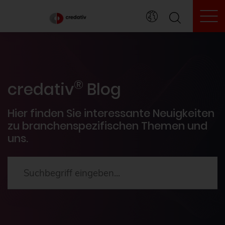
To
credativ® Inside
®
Veranstaltungen
credativ
Blog
PostgreSQL®
Hier finden Sie interessante Neuigkeiten
zu branchenspezifischen Themen und
uns.
HowTos
Aktuelles
2024