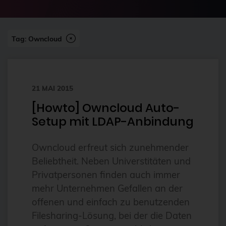
2024-07
2FA
Abonnement
Tag: Owncloud
ai
Aktuelles
21 MAI 2015
Alpin
[Howto] Owncloud Auto-
Alternativen
Setup mit LDAP-Anbindung
Amazon FSx
anleitung
Owncloud erfreut sich zunehmender
Beliebtheit. Neben Universtitäten und
Ansible
Privatpersonen finden auch immer
Ansible Community Proxmox
mehr Unternehmen Gefallen an der
Ansible-Modul
offenen und einfach zu benutzenden
Filesharing-Lösung, bei der die Daten
AnsibleFest