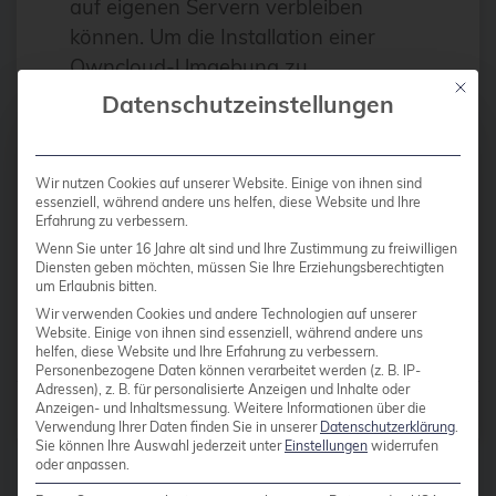
auf eigenen Servern verbleiben
Antivirus
können. Um die Installation einer
Apache
Owncloud-Umgebung zu
Mit die
vereinfachen beschreiben wir im
Apache Guacamole
Datenschutzeinstellungen
Folgenden, wie diese inklusive der
apachekafka®
Anbindung an ein LDAP
API-Integration
automatisiert möglich ist. Datei-
Wir nutzen Cookies auf unserer Website. Einige von ihnen sind
essenziell, während andere uns helfen, diese Website und Ihre
Austausch-Dienste […]
AppArmor
Erfahrung zu verbessern.
Wenn Sie unter 16 Jahre alt sind und Ihre Zustimmung zu freiwilligen
arm
Diensten geben möchten, müssen Sie Ihre Erziehungsberechtigten
um Erlaubnis bitten.
Weiterlesen
Automatisierung
Wir verwenden Cookies und andere Technologien auf unserer
Automatisierung
Website. Einige von ihnen sind essenziell, während andere uns
helfen, diese Website und Ihre Erfahrung zu verbessern.
AWS
Personenbezogene Daten können verarbeitet werden (z. B. IP-
Adressen), z. B. für personalisierte Anzeigen und Inhalte oder
Beiträge von
credativ Redaktion
Anzeigen- und Inhaltsmessung.
Weitere Informationen über die
Azure
Verwendung Ihrer Daten finden Sie in unserer
Datenschutzerklärung
.
Sie können Ihre Auswahl jederzeit unter
Einstellungen
widerrufen
backup
oder anpassen.
Benchmarks