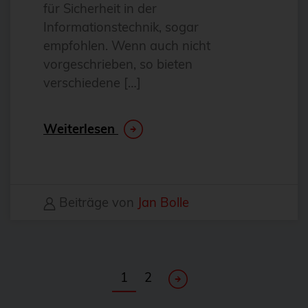
für Sicherheit in der
Git
Informationstechnik, sogar
Gitlab
empfohlen. Wenn auch nicht
GitOps
vorgeschrieben, so bieten
verschiedene […]
GnuPG
GOsa
Weiterlesen
Governance
Grafana
Graphite
Beiträge von
Jan Bolle
Guacamole
gyptazy
haproxy
1
2
Helm Charts
Hilfe