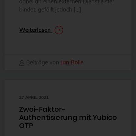
dabei an einen externen Dienstleister
CentOS
bindet, gefällt jedoch […]
Ceph
CERN
Weiterlesen
certmonger
CGI
CI/CD-Integration
Beiträge von
Jan Bolle
ClamAV
Cloud
Cloud-Infrastruktur
27 APRIL 2021
Cloud-Optimierung
Zwei-Faktor-
Cloud-Speicherlösungen
Authentisierung mit Yubico
CloudNative
OTP
CloudNativeCon