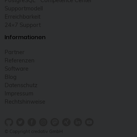
PostgreSQL
Competence Center
Kafka Stream
Supportmodell
kate
Erreichbarkeit
24×7 Support
KCD
Informationen
KDE
Kernel
Partner
Kibana
Referenzen
Software
kind
Blog
Kommunikation
Datenschutz
Konferenzen
Impressum
Rechtshinweise
KubeCon
kubectl
Kubernetes
© Copyright credativ GmbH
KVM