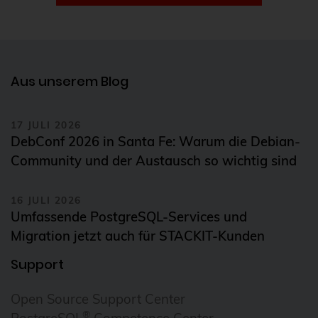
Infrastrukturtests
Instaclustr
Integration
Aus unserem Blog
Internationalisation
Internationalization
17 JULI 2026
DebConf 2026 in Santa Fe: Warum die Debian-
iSCSI
Community und der Austausch so wichtig sind
iso 27001
16 JULI 2026
iso 9001
Umfassende PostgreSQL-Services und
IT-Infrastruktur
Migration jetzt auch für STACKIT-Kunden
Jitsi
Support
k8s
Open Source Support Center
Kafka
®