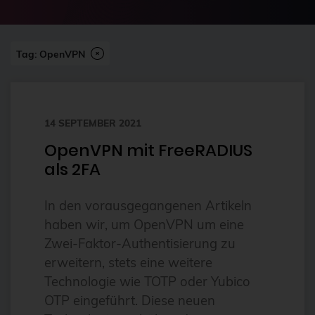
2024-07
2FA
Abonnement
Tag: OpenVPN
ai
Aktuelles
14 SEPTEMBER 2021
Alpin
OpenVPN mit FreeRADIUS
Alternativen
als 2FA
Amazon FSx
anleitung
In den vorausgegangenen Artikeln
haben wir, um OpenVPN um eine
Ansible
Zwei-Faktor-Authentisierung zu
Ansible Community Proxmox
erweitern, stets eine weitere
Ansible-Modul
Technologie wie TOTP oder Yubico
OTP eingeführt. Diese neuen
AnsibleFest