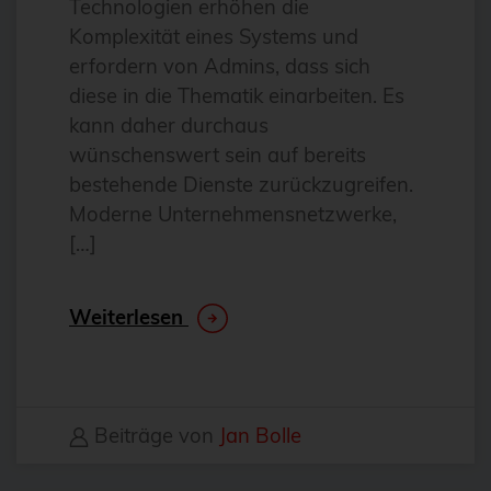
Technologien erhöhen die
Antivirus
Komplexität eines Systems und
Apache
erfordern von Admins, dass sich
diese in die Thematik einarbeiten. Es
Apache Guacamole
kann daher durchaus
apachekafka®
wünschenswert sein auf bereits
API-Integration
bestehende Dienste zurückzugreifen.
Moderne Unternehmensnetzwerke,
AppArmor
[…]
arm
Automatisierung
Weiterlesen
Automatisierung
AWS
Azure
Beiträge von
Jan Bolle
backup
Benchmarks