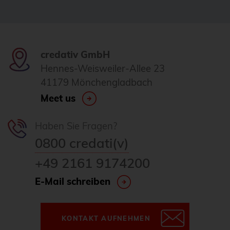
Homeoffice
howto
HowTo: Proxmox-Cluster mit Ansible
credativ GmbH
erstellen
Hennes-Weisweiler-Allee 23
41179 Mönchengladbach
Hyper-V
Meet us
i18n
Icinga
Haben Sie Fragen?
Icinga2
0800 credati(v)
ICU
+49 2161 9174200
ICU4X
E-Mail schreiben
Informix
Infrastructure as Code (IaC)
KONTAKT AUFNEHMEN
Infrastrukturautomatisierung