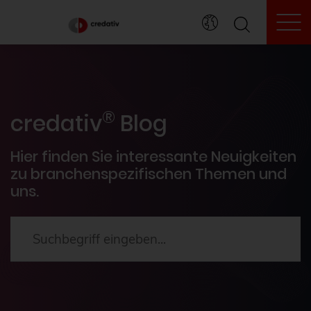
To
credativ® Inside
®
Veranstaltungen
credativ
Blog
PostgreSQL®
Hier finden Sie interessante Neuigkeiten
zu branchenspezifischen Themen und
uns.
HowTos
Aktuelles
2024