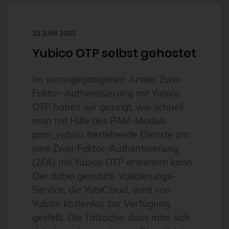
bhyve
22 JUNI 2021
bitnami
Yubico OTP selbst gehostet
BSD
BSP
Im vorangegangenen Artikel Zwei-
Bug Squashing Party
Faktor-Authentisierung mit Yubico
OTP haben wir gezeigt, wie schnell
Buildah
man mit Hilfe des PAM-Moduls
bullseye
pam_yubico bestehende Dienste um
busan
eine Zwei-Faktor-Authentisierung
(2FA) mit Yubico OTP erweitern kann.
buster
Der dabei genutzte Validierungs-
cadence
Service, die YubiCloud, wird von
Call for papers
Yubico kostenlos zur Verfügung
Cassandra
gestellt. Die Tatsache, dass man sich