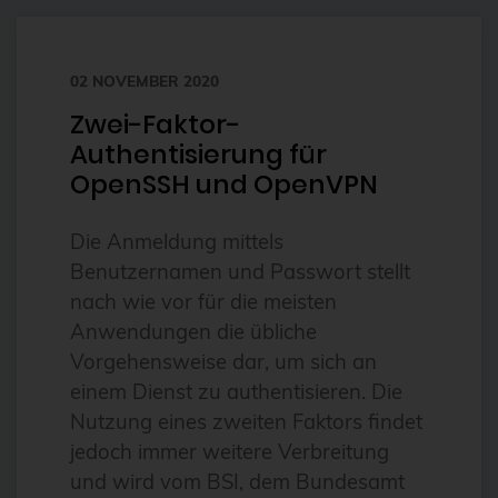
FDW
Fedora
02 NOVEMBER 2020
Firewall
Zwei-Faktor-
Authentisierung für
Flux
OpenSSH und OpenVPN
Foreman
FOSDEM
Die Anmeldung mittels
Benutzernamen und Passwort stellt
FOSSAsia
nach wie vor für die meisten
FreeBSD
Anwendungen die übliche
freeipa
Vorgehensweise dar, um sich an
einem Dienst zu authentisieren. Die
FreeRADIUS
Nutzung eines zweiten Faktors findet
Freie Software
jedoch immer weitere Verbreitung
FrOSCon
und wird vom BSI, dem Bundesamt