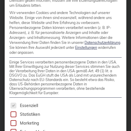
Diensten geben möchten, müssen Sie Ihre Erziehungsberechtigten
Daemonset
um Erlaubnis bitten.
Daten-Tiering
Wir verwenden Cookies und andere Technologien auf unserer
Website. Einige von ihnen sind essenziell, während andere uns
Datenrettung
helfen, diese Website und Ihre Erfahrung zu verbessern.
Beiträge von
Jan Bolle
Personenbezogene Daten können verarbeitet werden (z. B. IP-
Datenschutz
Adressen), z. B. für personalisierte Anzeigen und Inhalte oder
Anzeigen- und Inhaltsmessung.
Weitere Informationen über die
DebConf
Verwendung Ihrer Daten finden Sie in unserer
Datenschutzerklärung
.
Sie können Ihre Auswahl jederzeit unter
Einstellungen
widerrufen
oder anpassen.
debconf24
10 DEZEMBER 2020
Einige Services verarbeiten personenbezogene Daten in den USA.
debezium
Mit Ihrer Einwilligung zur Nutzung dieser Services stimmen Sie auch
QR-Codes für TOTP-
der Verarbeitung Ihrer Daten in den USA gemäß Art. 49 (1) lit. a
Debian
DSGVO zu. Das EuGH stuft die USA als Land mit unzureichendem
Secrets erstellen
Datenschutz nach EU-Standards ein. So besteht etwa das Risiko,
debian 11
dass US-Behörden personenbezogene Daten in
Überwachungsprogrammen verarbeiten, ohne bestehende
Klagemöglichkeit für Europäer.
debian 13
Im Artikel Zwei-Faktor-
Authentisierung für OpenSSH und
Es folgt eine Liste der Service-Gruppen, für die 
debian release
Essenziell
OpenVPN wurde ein einfacher Weg
Statistiken
DecompileD
vorgestellt, die Sicherheit PAM-
Marketing
Deployment
fähiger Dienste durch eine Zwei-