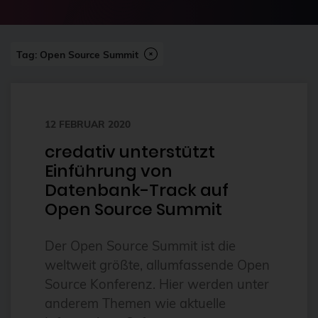
2024-07
2FA
Abonnement
Tag: Open Source Summit
ai
Aktuelles
12 FEBRUAR 2020
Alpin
credativ unterstützt
Alternativen
Einführung von
Amazon FSx
Datenbank-Track auf
anleitung
Open Source Summit
Ansible
Der Open Source Summit ist die
Ansible Community Proxmox
weltweit größte, allumfassende Open
Ansible-Modul
Source Konferenz. Hier werden unter
anderem Themen wie aktuelle
AnsibleFest