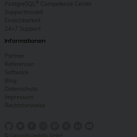
®
PostgreSQL
Competence Center
Homeoffice
Supportmodell
howto
Erreichbarkeit
24×7 Support
HowTo: Proxmox-Cluster mit Ansible
erstellen
Informationen
Hyper-V
Partner
i18n
Referenzen
Icinga
Software
Blog
Icinga2
Datenschutz
ICU
Impressum
ICU4X
Rechtshinweise
Informix
Infrastructure as Code (IaC)
© Copyright credativ GmbH
Infrastrukturautomatisierung