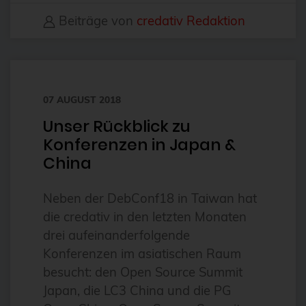
Beiträge von
credativ Redaktion
bhyve
bitnami
BSD
BSP
07 AUGUST 2018
Bug Squashing Party
Unser Rückblick zu
Konferenzen in Japan &
Buildah
China
bullseye
busan
Neben der DebConf18 in Taiwan hat
die credativ in den letzten Monaten
buster
drei aufeinanderfolgende
cadence
Konferenzen im asiatischen Raum
Call for papers
besucht: den Open Source Summit
Cassandra
Japan, die LC3 China und die PG