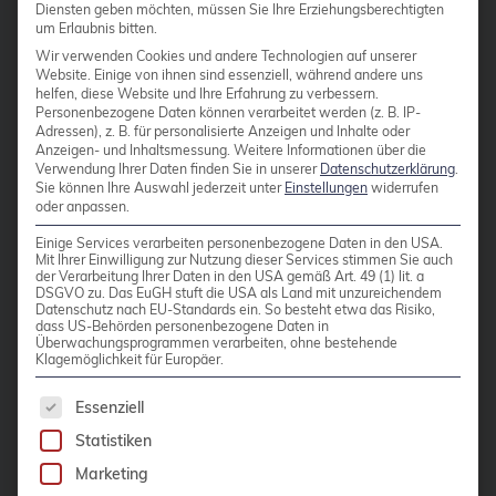
Diensten geben möchten, müssen Sie Ihre Erziehungsberechtigten
Europe 2017 - Unser
Cloudübergreifendes Management
um Erlaubnis bitten.
Rückblick
Wir verwenden Cookies und andere Technologien auf unserer
Cluster
Website. Einige von ihnen sind essenziell, während andere uns
helfen, diese Website und Ihre Erfahrung zu verbessern.
CNCF
Vom 23. Oktober bis zum 26. Oktober
Personenbezogene Daten können verarbeitet werden (z. B. IP-
Adressen), z. B. für personalisierte Anzeigen und Inhalte oder
fand im Hilton Hotel Prag der Open
Community
Anzeigen- und Inhaltsmessung.
Weitere Informationen über die
Source Summit Europe 2017 statt. Es
Verwendung Ihrer Daten finden Sie in unserer
Datenschutzerklärung
.
Config Management Camp
Sie können Ihre Auswahl jederzeit unter
Einstellungen
widerrufen
war der erste Open Source Summit in
oder anpassen.
Configmap
Europa, seitdem die LinuxCon, der
Einige Services verarbeiten personenbezogene Daten in den USA.
CloudOpen und die ContainerConf zu
Mit Ihrer Einwilligung zur Nutzung dieser Services stimmen Sie auch
Container
der Verarbeitung Ihrer Daten in den USA gemäß Art. 49 (1) lit. a
dieser gemeinsamen Veranstaltung
DSGVO zu. Das EuGH stuft die USA als Land mit unzureichendem
ContainerConf
Datenschutz nach EU-Standards ein. So besteht etwa das Risiko,
zusammengelegt wurden. Allein die
dass US-Behörden personenbezogene Daten in
corosync
Überwachungsprogrammen verarbeiten, ohne bestehende
Zahl der Besucher war mit ca. 4000
Klagemöglichkeit für Europäer.
Personen deutlich höher, als […]
credativ
Es folgt eine Liste der Service-Gruppen, für die 
Essenziell
Cryptomator
Statistiken
Weiterlesen
CVE
Marketing