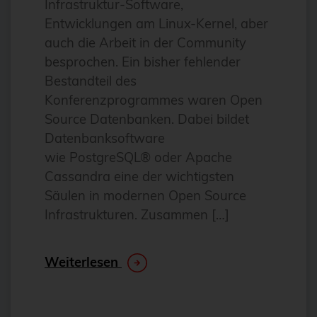
Infrastruktur-Software,
Antivirus
Entwicklungen am Linux-Kernel, aber
Apache
auch die Arbeit in der Community
besprochen. Ein bisher fehlender
Apache Guacamole
Bestandteil des
apachekafka®
Konferenzprogrammes waren Open
API-Integration
Source Datenbanken. Dabei bildet
Datenbanksoftware
AppArmor
wie PostgreSQL® oder Apache
arm
Cassandra eine der wichtigsten
Automatisierung
Säulen in modernen Open Source
Automatisierung
Infrastrukturen. Zusammen […]
AWS
Weiterlesen
Azure
backup
Benchmarks