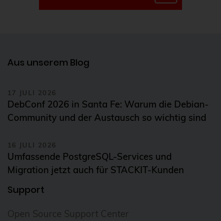
Git
Gitlab
GitOps
GnuPG
Aus unserem Blog
GOsa
17 JULI 2026
Governance
DebConf 2026 in Santa Fe: Warum die Debian-
Grafana
Community und der Austausch so wichtig sind
Graphite
16 JULI 2026
Guacamole
Umfassende PostgreSQL-Services und
gyptazy
Migration jetzt auch für STACKIT-Kunden
haproxy
Support
Helm Charts
Open Source Support Center
Hilfe