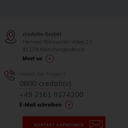
FDW
Fedora
Firewall
credativ GmbH
Flux
Hennes-Weisweiler-Allee 23
41179 Mönchengladbach
Foreman
Meet us
FOSDEM
FOSSAsia
Haben Sie Fragen?
FreeBSD
0800 credati(v)
freeipa
+49 2161 9174200
FreeRADIUS
E-Mail schreiben
Freie Software
FrOSCon
KONTAKT AUFNEHMEN