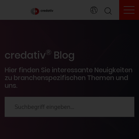
To
credativ® Inside
®
Veranstaltungen
credativ
Blog
PostgreSQL®
Hier finden Sie interessante Neuigkeiten
zu branchenspezifischen Themen und
uns.
HowTos
Aktuelles
2024