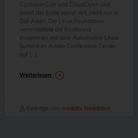
ContainerCon und CloudOpen und
DevOps
damit der Erste seiner Art, nicht nur in
Docker
Ost-Asien. Die Linux Foundation
Drucker
veranstaltete die Konferenz
zusammen mit dem Automotive Linux
E-Mail
Summit im Ariake Conference Center
Elasticsearch
auf […]
Elephant Shed
Email
Weiterlesen
ESX
esxi
Evaluierung
Beiträge von
credativ Redaktion
Event
Events
fcgiwrap