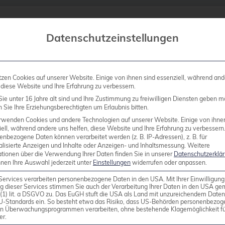
Datenschutzeinstellungen
renzen in Japan & China
tzen Cookies auf unserer Website. Einige von ihnen sind essenziell, während and
redativ in den letzten Monaten drei aufeinanderfol
 diese Website und Ihre Erfahrung zu verbessern.
 die LC3 China und die PG Open China. Open Sourc
ie unter 16 Jahre alt sind und Ihre Zustimmung zu freiwilligen Diensten geben m
Sie Ihre Erziehungsberechtigten um Erlaubnis bitten.
e Conference Center auf Odaiba, in der Bucht […]
rwenden Cookies und andere Technologien auf unserer Website. Einige von ihne
ell, während andere uns helfen, diese Website und Ihre Erfahrung zu verbessern
enbezogene Daten können verarbeitet werden (z. B. IP-Adressen), z. B. für
alisierte Anzeigen und Inhalte oder Anzeigen- und Inhaltsmessung.
Weitere
ationen über die Verwendung Ihrer Daten finden Sie in unserer
Datenschutzerklä
nnen Ihre Auswahl jederzeit unter
Einstellungen
widerrufen oder anpassen.
Services verarbeiten personenbezogene Daten in den USA. Mit Ihrer Einwilligung
g dieser Services stimmen Sie auch der Verarbeitung Ihrer Daten in den USA g
9 (1) lit. a DSGVO zu. Das EuGH stuft die USA als Land mit unzureichendem Date
U-Standards ein. So besteht etwa das Risiko, dass US-Behörden personenbezog
in Überwachungsprogrammen verarbeiten, ohne bestehende Klagemöglichkeit fü
er.