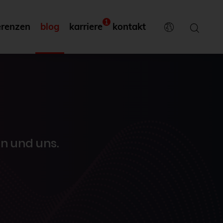
1
erenzen
blog
karriere
kontakt
n und uns.