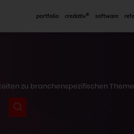
®
portfolio
credativ
software
ref
gkeiten zu branchenspezifischen Theme