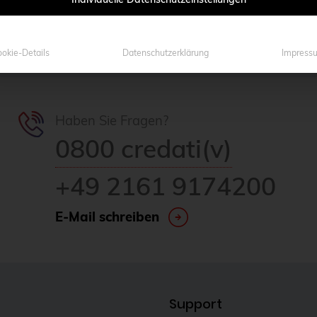
okie-Details
Datenschutzerklärung
Impress
Haben Sie Fragen?
0800 credati(v)
+49 2161 9174200
E-Mail schreiben
Support