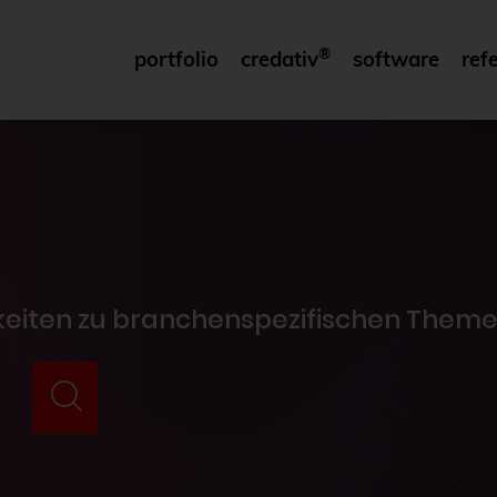
®
portfolio
credativ
software
ref
gkeiten zu branchenspezifischen Theme