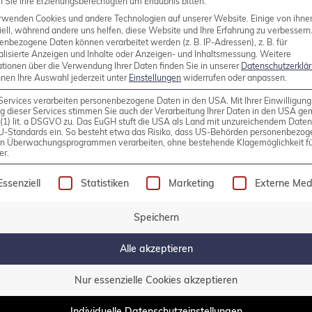
Sie Ihre Erziehungsberechtigten um Erlaubnis bitten.
rwenden Cookies und andere Technologien auf unserer Website. Einige von ihne
ell, während andere uns helfen, diese Website und Ihre Erfahrung zu verbessern
enbezogene Daten können verarbeitet werden (z. B. IP-Adressen), z. B. für
alisierte Anzeigen und Inhalte oder Anzeigen- und Inhaltsmessung.
Weitere
ch und Kibana auf Ubuntu
ationen über die Verwendung Ihrer Daten finden Sie in unserer
Datenschutzerklä
nnen Ihre Auswahl jederzeit unter
Einstellungen
widerrufen oder anpassen.
en Sammlung und Anzeige von Log-Daten. Dabei kann
Services verarbeiten personenbezogene Daten in den USA. Mit Ihrer Einwilligung
g dieser Services stimmen Sie auch der Verarbeitung Ihrer Daten in den USA g
er Datenbank wie Elasticsearch ablegen. Darüber hina
9 (1) lit. a DSGVO zu. Das EuGH stuft die USA als Land mit unzureichendem Date
U-Standards ein. So besteht etwa das Risiko, dass US-Behörden personenbezog
eige und Filterung der Logs. Log-Dateien werden jed
in Überwachungsprogrammen verarbeiten, ohne bestehende Klagemöglichkeit fü
er.
olgt eine Liste der Service-Gruppen, für die eine Einw
Essenziell
Statistiken
Marketing
Externe Med
Speichern
Alle akzeptieren
Nur essenzielle Cookies akzeptieren
Individuelle Datenschutzeinstellungen