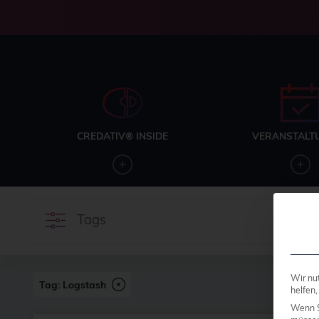
CREDATIV® INSIDE
VERANSTALT
Tags
Wir nu
Tag: Logstash
helfen,
Wenn S