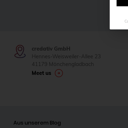
Co
credativ GmbH
Hennes-Weisweiler-Allee 23
41179 Mönchengladbach
Meet us
Aus unserem Blog