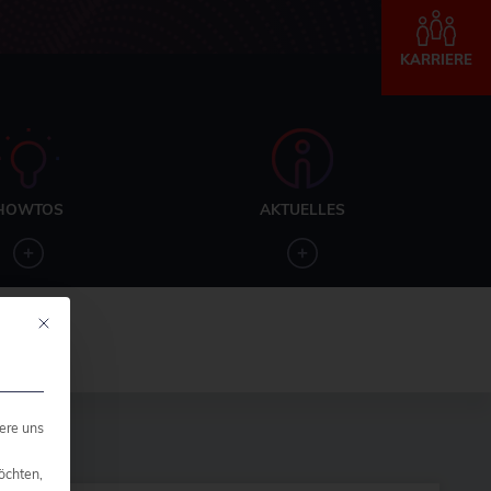
KARRIERE
HOWTOS
AKTUELLES
Mit diesem Button wird der Dialog geschlossen. Seine Funktionalität ist ide
ere uns
öchten,