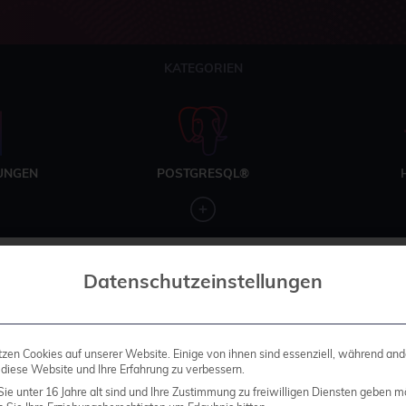
KATEGORIEN
UNGEN
POSTGRESQL®
Datenschutzeinstellungen
tzen Cookies auf unserer Website. Einige von ihnen sind essenziell, während and
 diese Website und Ihre Erfahrung zu verbessern.
ie unter 16 Jahre alt sind und Ihre Zustimmung zu freiwilligen Diensten geben m