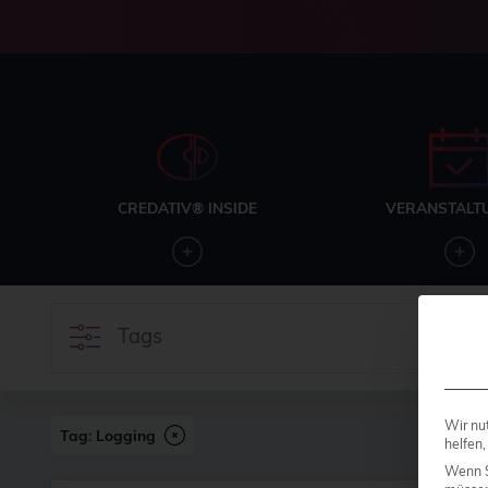
CREDATIV® INSIDE
VERANSTALT
Tags
Wir nu
Tag: Logging
helfen,
Wenn S