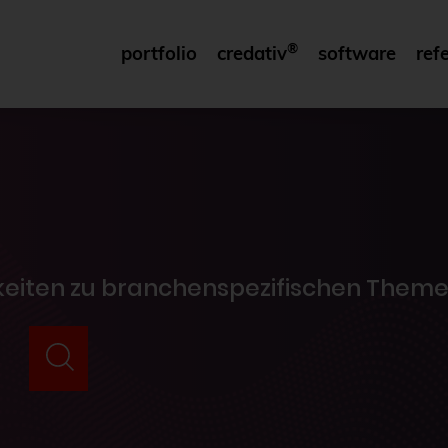
®
portfolio
credativ
software
ref
gkeiten zu branchenspezifischen Theme