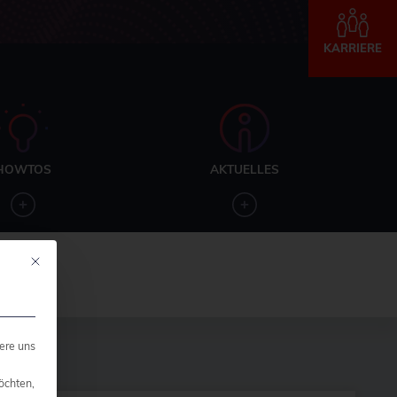
KARRIERE
HOWTOS
AKTUELLES
Mit diesem Button wird der Dialog geschlossen. Seine Funktionalität ist ide
ere uns
öchten,