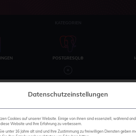
KATEGORIEN
UNGEN
POSTGRESQL®
Datenschutzeinstellungen
tzen Cookies auf unserer Website. Einige von ihnen sind essenziell, während and
 diese Website und Ihre Erfahrung zu verbessern.
ie unter 16 Jahre alt sind und Ihre Zustimmung zu freiwilligen Diensten geben m