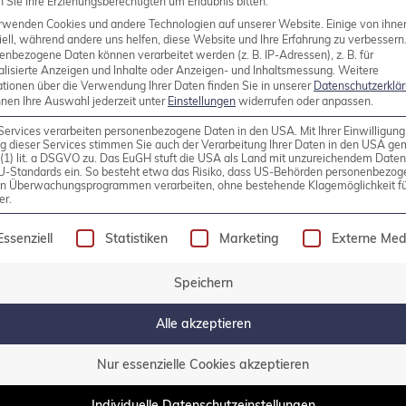
Sie Ihre Erziehungsberechtigten um Erlaubnis bitten.
rwenden Cookies und andere Technologien auf unserer Website. Einige von ihne
ell, während andere uns helfen, diese Website und Ihre Erfahrung zu verbessern
enbezogene Daten können verarbeitet werden (z. B. IP-Adressen), z. B. für
alisierte Anzeigen und Inhalte oder Anzeigen- und Inhaltsmessung.
Weitere
mantisches Logging für PostgreS
ationen über die Verwendung Ihrer Daten finden Sie in unserer
Datenschutzerklä
nnen Ihre Auswahl jederzeit unter
Einstellungen
widerrufen oder anpassen.
tiert werden, warum zentrales Logging sinnvoll ode
Services verarbeiten personenbezogene Daten in den USA. Mit Ihrer Einwilligung
g dieser Services stimmen Sie auch der Verarbeitung Ihrer Daten in den USA g
lerweile ein zentrales Logging oder führen dieses ge
9 (1) lit. a DSGVO zu. Das EuGH stuft die USA als Land mit unzureichendem Date
U-Standards ein. So besteht etwa das Risiko, dass US-Behörden personenbezog
effizient zu nutzen! Gerade als Infrastrukturbetreiber
in Überwachungsprogrammen verarbeiten, ohne bestehende Klagemöglichkeit fü
er.
[…]
olgt eine Liste der Service-Gruppen, für die eine Einw
Essenziell
Statistiken
Marketing
Externe Med
Speichern
Alle akzeptieren
Nur essenzielle Cookies akzeptieren
Individuelle Datenschutzeinstellungen