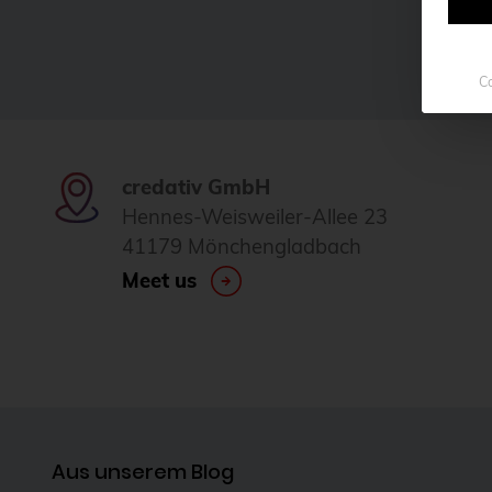
Co
credativ GmbH
Hennes-Weisweiler-Allee 23
41179 Mönchengladbach
Meet us
Aus unserem Blog