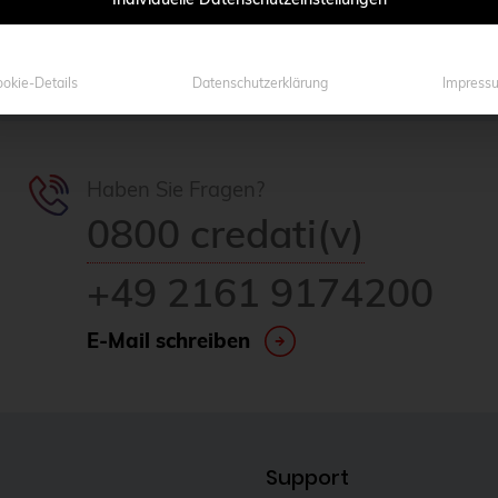
okie-Details
Datenschutzerklärung
Impress
Haben Sie Fragen?
0800 credati(v)
+49 2161 9174200
E-Mail schreiben
Support