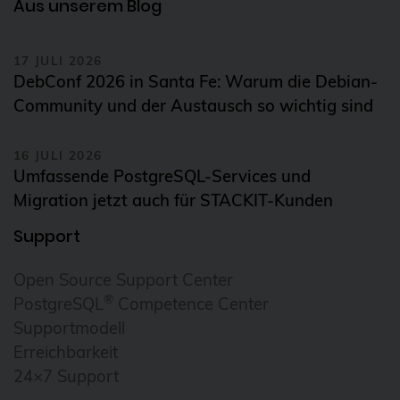
Aus unserem Blog
Infrastrukturtests
17 JULI 2026
Instaclustr
DebConf 2026 in Santa Fe: Warum die Debian-
Integration
Community und der Austausch so wichtig sind
Internationalisation
16 JULI 2026
Internationalization
Umfassende PostgreSQL-Services und
iSCSI
Migration jetzt auch für STACKIT-Kunden
iso 27001
Support
iso 9001
Open Source Support Center
IT-Infrastruktur
®
PostgreSQL
Competence Center
Jitsi
Supportmodell
k8s
Erreichbarkeit
24×7 Support
Kafka