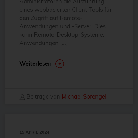
Administratoren die Ausführung
CentOS
eines webbasierten Client-Tools für
Ceph
den Zugriff auf Remote-
CERN
Anwendungen und -Server. Dies
kann Remote-Desktop-Systeme,
certmonger
Anwendungen […]
CGI
CI/CD-Integration
Weiterlesen
ClamAV
Cloud
Cloud-Infrastruktur
Beiträge von
Michael Sprengel
Cloud-Optimierung
Cloud-Speicherlösungen
CloudNative
15 APRIL 2024
CloudNativeCon