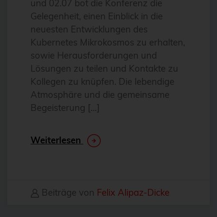
und 02.07 bot die Konferenz die
Antivirus
Gelegenheit, einen Einblick in die
Apache
neuesten Entwicklungen des
Kubernetes Mikrokosmos zu erhalten,
Apache Guacamole
sowie Herausforderungen und
apachekafka®
Lösungen zu teilen und Kontakte zu
API-Integration
Kollegen zu knüpfen. Die lebendige
Atmosphäre und die gemeinsame
AppArmor
Begeisterung […]
arm
Automatisierung
Weiterlesen
Automatisierung
AWS
Azure
Beiträge von
Felix Alipaz-Dicke
backup
Benchmarks