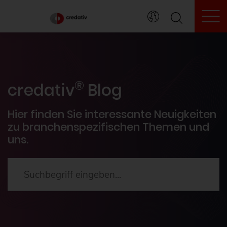
To
credativ® Inside
®
Veranstaltungen
credativ
Blog
PostgreSQL®
Hier finden Sie interessante Neuigkeiten
zu branchenspezifischen Themen und
uns.
HowTos
Aktuelles
2024