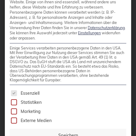
Daemonset
Website. Einige von ihnen sind essenziell, während andere uns
helfen, diese Website und Ihre Erfahrung zu verbessern.
Weiterlesen
Daten-Tiering
Personenbezogene Daten können verarbeitet werden (z. B. IP-
Adressen), z. B. für personalisierte Anzeigen und Inhalte oder
Datenrettung
Anzeigen- und Inhaltsmessung.
Weitere Informationen über die
Verwendung Ihrer Daten finden Sie in unserer
Datenschutzerklärung
.
Sie können Ihre Auswahl jederzeit unter
Einstellungen
widerrufen
Datenschutz
oder anpassen.
DebConf
Beiträge von
Adrian
Einige Services verarbeiten personenbezogene Daten in den USA.
Vondendriesch
Mit Ihrer Einwilligung zur Nutzung dieser Services stimmen Sie auch
debconf24
der Verarbeitung Ihrer Daten in den USA gemäß Art. 49 (1) lit. a
DSGVO zu. Das EuGH stuft die USA als Land mit unzureichendem
debezium
Datenschutz nach EU-Standards ein. So besteht etwa das Risiko,
dass US-Behörden personenbezogene Daten in
Überwachungsprogrammen verarbeiten, ohne bestehende
Debian
Klagemöglichkeit für Europäer.
debian 11
10 MAI 2022
Es folgt eine Liste der Service-Gruppen, für die 
Essenziell
Minikube ohne
debian 13
Statistiken
Virtualisierungslayer
debian release
Marketing
betreiben
DecompileD
Externe Medien
Deployment
Minikube ist eine der komfortabelsten
Speichern