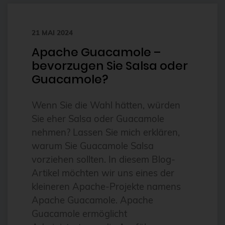
bhyve
21 MAI 2024
bitnami
Apache Guacamole –
BSD
bevorzugen Sie Salsa oder
BSP
Guacamole?
Bug Squashing Party
Wenn Sie die Wahl hätten, würden
Buildah
Sie eher Salsa oder Guacamole
bullseye
nehmen? Lassen Sie mich erklären,
busan
warum Sie Guacamole Salsa
vorziehen sollten. In diesem Blog-
buster
Artikel möchten wir uns eines der
cadence
kleineren Apache-Projekte namens
Call for papers
Apache Guacamole. Apache
Cassandra
Guacamole ermöglicht