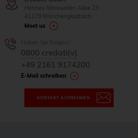
Hennes-Weisweiler-Allee 23
Homeoffice
41179 Mönchengladbach
howto
Meet us
HowTo: Proxmox-Cluster mit Ansible
erstellen
Haben Sie Fragen?
Hyper-V
0800 credati(v)
i18n
+49 2161 9174200
Icinga
E-Mail schreiben
Icinga2
ICU
KONTAKT AUFNEHMEN
ICU4X
Informix
Infrastructure as Code (IaC)
Infrastrukturautomatisierung