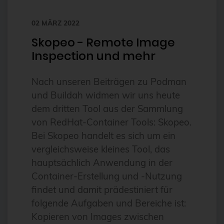
FDW
02 MÄRZ 2022
Fedora
Skopeo - Remote Image
Firewall
Inspection und mehr
Flux
Nach unseren Beiträgen zu Podman
Foreman
und Buildah widmen wir uns heute
FOSDEM
dem dritten Tool aus der Sammlung
von RedHat-Container Tools: Skopeo.
FOSSAsia
Bei Skopeo handelt es sich um ein
FreeBSD
vergleichsweise kleines Tool, das
freeipa
hauptsächlich Anwendung in der
Container-Erstellung und -Nutzung
FreeRADIUS
findet und damit prädestiniert für
Freie Software
folgende Aufgaben und Bereiche ist:
FrOSCon
Kopieren von Images zwischen