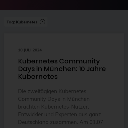
2024-07
2FA
Abonnement
Tag: Kubernetes
ai
Aktuelles
10 JULI 2024
Alpin
Kubernetes Community
Alternativen
Days in München: 10 Jahre
Amazon FSx
Kubernetes
anleitung
Die zweitägigen Kubernetes
Ansible
Community Days in München
Ansible Community Proxmox
brachten Kubernetes-Nutzer,
Ansible-Modul
Entwickler und Experten aus ganz
Deutschland zusammen. Am 01.07
AnsibleFest