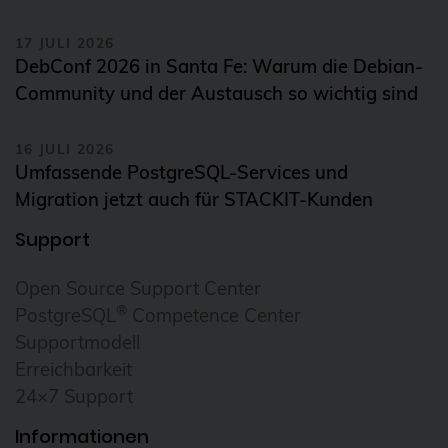
Daemonset
Daten-Tiering
17 JULI 2026
DebConf 2026 in Santa Fe: Warum die Debian-
Datenrettung
Community und der Austausch so wichtig sind
Datenschutz
DebConf
16 JULI 2026
Umfassende PostgreSQL-Services und
debconf24
Migration jetzt auch für STACKIT-Kunden
debezium
Support
Debian
Open Source Support Center
debian 11
®
PostgreSQL
Competence Center
debian 13
Supportmodell
debian release
Erreichbarkeit
24×7 Support
DecompileD
Deployment
Informationen