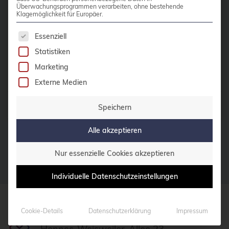
Detail-Verbesserungen: Eine
CentOS
Überwachungsprogrammen verarbeiten, ohne bestehende
Übersicht über alle […]
Klagemöglichkeit für Europäer.
Ceph
Es folgt eine Liste der Service-Gruppen, für die 
Essenziell
CERN
Weiterlesen
Statistiken
certmonger
Marketing
CGI
Externe Medien
CI/CD-Integration
Beiträge von
credativ Redaktion
Speichern
ClamAV
Alle akzeptieren
Cloud
Cloud-Infrastruktur
Nur essenzielle Cookies akzeptieren
Cloud-Optimierung
Individuelle Datenschutzeinstellungen
Cloud-Speicherlösungen
CloudNative
Cookie-Details
Datenschutzerklärung
Impressum
credativ GmbH
CloudNativeCon