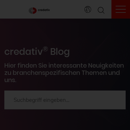
To
credativ® Inside
®
Veranstaltungen
credativ
Blog
PostgreSQL®
Hier finden Sie interessante Neuigkeiten
zu branchenspezifischen Themen und
uns.
HowTos
Aktuelles
2024