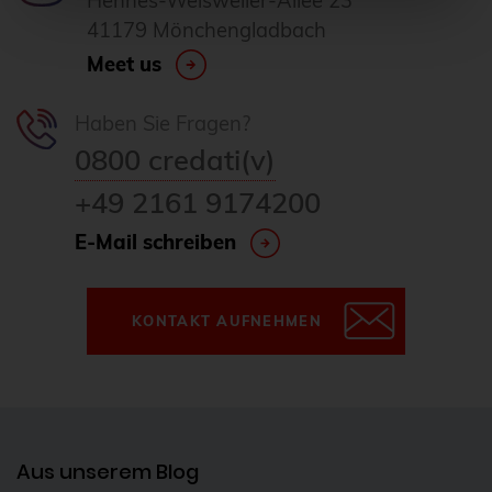
Hennes-Weisweiler-Allee 23
Cloudübergreifendes Management
41179 Mönchengladbach
Meet us
Cluster
CNCF
Haben Sie Fragen?
Community
0800 credati(v)
Config Management Camp
+49 2161 9174200
Configmap
E-Mail schreiben
Container
ContainerConf
KONTAKT AUFNEHMEN
corosync
credativ
Cryptomator
CVE
Aus unserem Blog