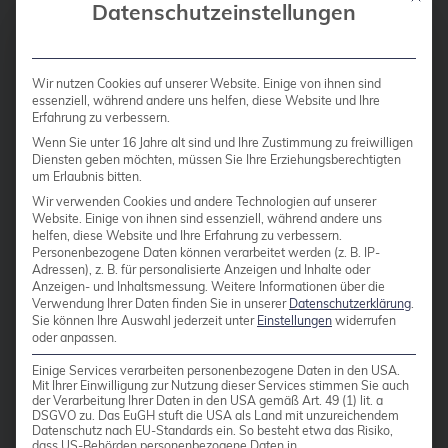
Datenschutzeinstellungen
09 FEBRUAR 2010
bhyve
KDE 4.4 veröffentlicht
bitnami
Wir nutzen Cookies auf unserer Website. Einige von ihnen sind
Heute hat das KDE-Projekt die
BSD
essenziell, während andere uns helfen, diese Website und Ihre
Erfahrung zu verbessern.
Version 4.4 seiner Software-
BSP
Wenn Sie unter 16 Jahre alt sind und Ihre Zustimmung zu freiwilligen
Sammlung veröffentlicht. Neben
Diensten geben möchten, müssen Sie Ihre Erziehungsberechtigten
Bug Squashing Party
um Erlaubnis bitten.
neuen wissenschaftlichen
Wir verwenden Cookies und andere Technologien auf unserer
Programmen setzt diese Version
Buildah
Website. Einige von ihnen sind essenziell, während andere uns
insbesondere auf Ausbau und
helfen, diese Website und Ihre Erfahrung zu verbessern.
bullseye
Personenbezogene Daten können verarbeitet werden (z. B. IP-
Stabilität der vorhandenen
Adressen), z. B. für personalisierte Anzeigen und Inhalte oder
busan
Programme und Funktionen. Das
Anzeigen- und Inhaltsmessung.
Weitere Informationen über die
Verwendung Ihrer Daten finden Sie in unserer
Datenschutzerklärung
.
KDE Projekt hat die Version 4.4 seines
buster
Sie können Ihre Auswahl jederzeit unter
Einstellungen
widerrufen
oder anpassen.
„KDE Software Compilation“ (KDE
cadence
SC) genannten Software-Pakets
Einige Services verarbeiten personenbezogene Daten in den USA.
Call for papers
Mit Ihrer Einwilligung zur Nutzung dieser Services stimmen Sie auch
veröffentlicht. Die neue Version
der Verarbeitung Ihrer Daten in den USA gemäß Art. 49 (1) lit. a
DSGVO zu. Das EuGH stuft die USA als Land mit unzureichendem
Cassandra
besticht insbesondere durch viele
Datenschutz nach EU-Standards ein. So besteht etwa das Risiko,
dass US-Behörden personenbezogene Daten in