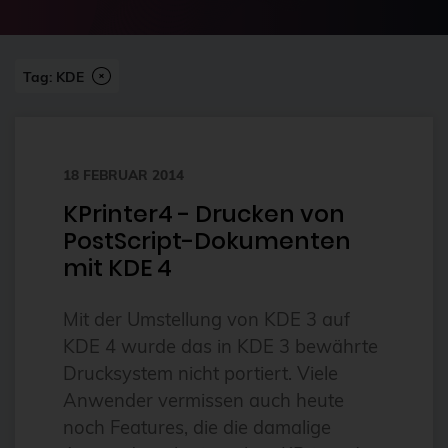
2024-07
2FA
Abonnement
Tag: KDE
ai
Aktuelles
18 FEBRUAR 2014
Alpin
KPrinter4 - Drucken von
Alternativen
PostScript-Dokumenten
Amazon FSx
mit KDE 4
anleitung
Mit der Umstellung von KDE 3 auf
Ansible
KDE 4 wurde das in KDE 3 bewährte
Ansible Community Proxmox
Drucksystem nicht portiert. Viele
Ansible-Modul
Anwender vermissen auch heute
noch Features, die die damalige
AnsibleFest