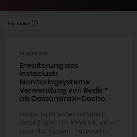
2024-07
2FA
Abonnement
Tag: Kafka
ai
Aktuelles
24 MÄRZ 2022
Alpin
Erweiterung des
Alternativen
Instaclustr
Amazon FSx
Monitoringsystems:
anleitung
Verwendung von Redis™
als Cassandra®-Cache
Ansible
Ansible Community Proxmox
Monitoring im großen Maßstab In
Ansible-Modul
dieser Blogserie berichten wir, wie wir
unser Metriksystem – hauptsächlich
AnsibleFest