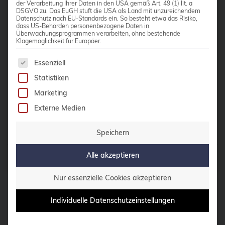
Nodes laufen. Mittlerweile sprechen
der Verarbeitung Ihrer Daten in den USA gemäß Art. 49 (1) lit. a
CentOS
DSGVO zu. Das EuGH stuft die USA als Land mit unzureichendem
wir von etwa 7.000 verwalteten
Datenschutz nach EU-Standards ein. So besteht etwa das Risiko,
Ceph
dass US-Behörden personenbezogene Daten in
Instanzen. Für diesen
Überwachungsprogrammen verarbeiten, ohne bestehende
CERN
Anwendungsfall haben wir diverse
Klagemöglichkeit für Europäer.
Änderungen an der Architektur
certmonger
Es folgt eine Liste der Service-Gruppen, für die 
Essenziell
unserer internen […]
CGI
Statistiken
Marketing
CI/CD-Integration
Weiterlesen
Externe Medien
ClamAV
Cloud
Speichern
Cloud-Infrastruktur
Alle akzeptieren
Beiträge von
Carsten Meskes
Cloud-Optimierung
Nur essenzielle Cookies akzeptieren
Cloud-Speicherlösungen
Individuelle Datenschutzeinstellungen
CloudNative
CloudNativeCon