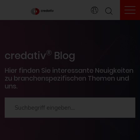
To
credativ® Inside
®
Veranstaltungen
credativ
Blog
PostgreSQL®
Hier finden Sie interessante Neuigkeiten
zu branchenspezifischen Themen und
uns.
HowTos
Aktuelles
2024