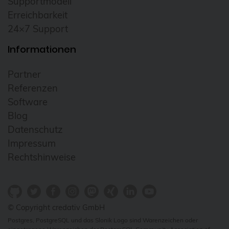
Supportmodell
DevOps
Erreichbarkeit
24×7 Support
Docker
Drucker
Informationen
E-Mail
Partner
Elasticsearch
Referenzen
Elephant Shed
Software
Blog
Email
Datenschutz
ESX
Impressum
esxi
Rechtshinweise
Evaluierung
Event
© Copyright credativ GmbH
Events
Postgres, PostgreSQL und das Slonik Logo sind Warenzeichen oder
fcgiwrap