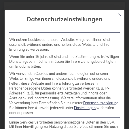
bhyve
Mit die
Datenschutzeinstellungen
17 FEBRUAR 2022
bitnami
Erweiterung des
BSD
Instaclustr
BSP
Wir nutzen Cookies auf unserer Website. Einige von ihnen sind
Monitoringsystems: Die
essenziell, während andere uns helfen, diese Website und Ihre
Bug Squashing Party
Erfahrung zu verbessern.
Apache Kafka®-
Wenn Sie unter 16 Jahre alt sind und Ihre Zustimmung zu freiwilligen
Infrastruktur
Buildah
Diensten geben möchten, müssen Sie Ihre Erziehungsberechtigten
um Erlaubnis bitten.
bullseye
Wir verwenden Cookies und andere Technologien auf unserer
Einführung: Nach längerer Zeit
Website. Einige von ihnen sind essenziell, während andere uns
busan
veröffentlichen wir endlich wieder
helfen, diese Website und Ihre Erfahrung zu verbessern.
Personenbezogene Daten können verarbeitet werden (z. B. IP-
eine Blogserie zu unserer Monitoring-
buster
Adressen), z. B. für personalisierte Anzeigen und Inhalte oder
Plattform bei Instaclustr. Beim letzten
Anzeigen- und Inhaltsmessung.
Weitere Informationen über die
cadence
Verwendung Ihrer Daten finden Sie in unserer
Datenschutzerklärung
.
Mal stellten wir eine technische
Sie können Ihre Auswahl jederzeit unter
Einstellungen
widerrufen
Call for papers
oder anpassen.
Lösung zur Unterstützung einer
Cassandra
Plattform vor, auf der mehr als 500
Einige Services verarbeiten personenbezogene Daten in den USA.
Mit Ihrer Einwilligung zur Nutzung dieser Services stimmen Sie auch