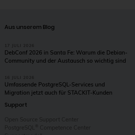
Daemonset
Daten-Tiering
Datenrettung
Aus unserem Blog
Datenschutz
DebConf
17 JULI 2026
DebConf 2026 in Santa Fe: Warum die Debian-
debconf24
Community und der Austausch so wichtig sind
debezium
Debian
16 JULI 2026
Umfassende PostgreSQL-Services und
debian 11
Migration jetzt auch für STACKIT-Kunden
debian 13
Support
debian release
Open Source Support Center
DecompileD
®
PostgreSQL
Competence Center
Deployment