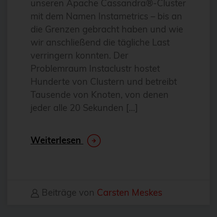
unseren Apache Cassandra®-Cluster
Antivirus
mit dem Namen Instametrics – bis an
Apache
die Grenzen gebracht haben und wie
wir anschließend die tägliche Last
Apache Guacamole
verringern konnten. Der
apachekafka®
Problemraum Instaclustr hostet
API-Integration
Hunderte von Clustern und betreibt
Tausende von Knoten, von denen
AppArmor
jeder alle 20 Sekunden […]
arm
Automatisierung
Weiterlesen
Automatisierung
AWS
Azure
Beiträge von
Carsten Meskes
backup
Benchmarks