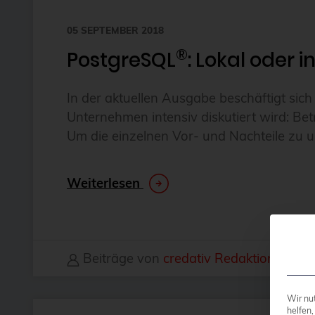
05 SEPTEMBER 2018
®
PostgreSQL
: Lokal oder 
In der aktuellen Ausgabe beschäftigt sich 
Unternehmen intensiv diskutiert wird: Be
Um die einzelnen Vor- und Nachteile zu 
Weiterlesen
Beiträge von
credativ Redaktion
Wir nu
helfen,