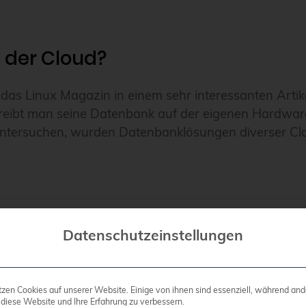
in der Cloud?
das Linux Magazin in einem sehr interessanten Artikel 
treibt man seine Datenbank auf der eigenen Hardware,
untersuchen, wurden Datenbanklösungen diverser Clou
Datenschutzeinstellungen
tzen Cookies auf unserer Website. Einige von ihnen sind essenziell, während and
 diese Website und Ihre Erfahrung zu verbessern.