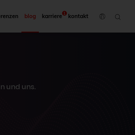
1
erenzen
blog
karriere
kontakt
n und uns.