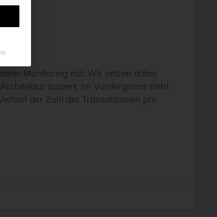
um
stem-Monitoring mit. Wir setzen dabei
Architektur basiert. Im Vordergrund steht
 Verlauf der Zahl der Transaktionen pro