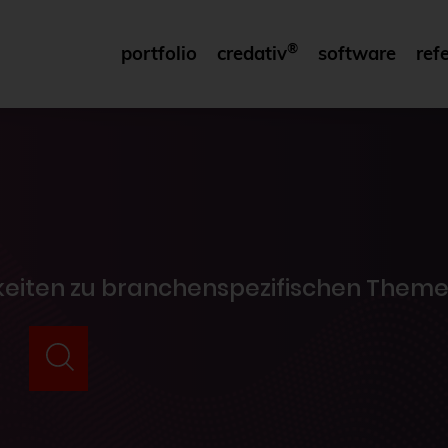
®
portfolio
credativ
software
ref
gkeiten zu branchenspezifischen Theme