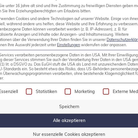
ie unter 16 Jahre alt sind und Ihre Zustimmung zu freiwilligen Diensten geben m
Sie Ihre Erziehungsberechtigten um Erlaubnis bitten.
rwenden Cookies und andere Technologien auf unserer Website. Einige von ihne
tlicht
ell, während andere uns helfen, diese Website und Ihre Erfahrung zu verbessern
enbezogene Daten können verarbeitet werden (z. B. IP-Adressen), z. B. für
alisierte Anzeigen und Inhalte oder Anzeigen- und Inhaltsmessung.
Weitere
ewährte Komponenten, die für das Management eines
ationen über die Verwendung Ihrer Daten finden Sie in unserer
Datenschutzerklä
nnen Ihre Auswahl jederzeit unter
Einstellungen
widerrufen oder anpassen.
vanten Bereiche bereits vorinstalliert und vorkonfigur
Services verarbeiten personenbezogene Daten in den USA. Mit Ihrer Einwilligung
rt werden. Selbst gestandene PostgreSQL®-Adminis
g dieser Services stimmen Sie auch der Verarbeitung Ihrer Daten in den USA g
9 (1) lit. a DSGVO zu. Das EuGH stuft die USA als Land mit unzureichendem Date
eckt wird. Neu in […]
U-Standards ein. So besteht etwa das Risiko, dass US-Behörden personenbezog
in Überwachungsprogrammen verarbeiten, ohne bestehende Klagemöglichkeit fü
er.
olgt eine Liste der Service-Gruppen, für die eine Einw
Essenziell
Statistiken
Marketing
Externe Med
Speichern
Alle akzeptieren
Nur essenzielle Cookies akzeptieren