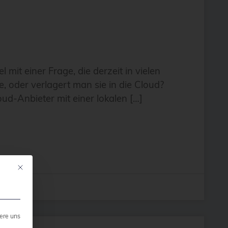
mit einer Frage, die derzeit in vielen
 oder verlagert man sie in die Cloud?
d-Anbieter mit einer lokalen […]
Mit diesem Button wird der Dialog geschlossen. Seine Funktionalität ist ide
ere uns