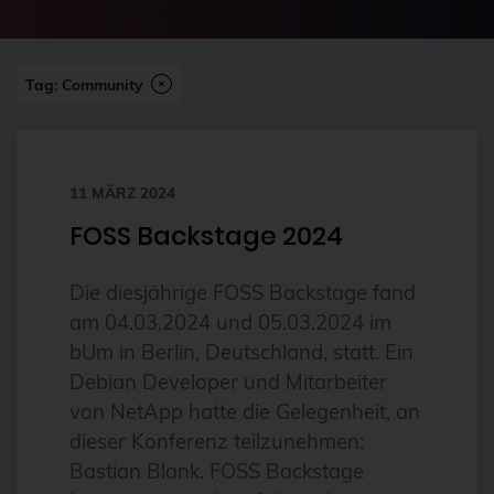
2024-07
2FA
Abonnement
Tag: Community
ai
Aktuelles
11 MÄRZ 2024
Alpin
FOSS Backstage 2024
Alternativen
Amazon FSx
Die diesjährige FOSS Backstage fand
anleitung
am 04.03.2024 und 05.03.2024 im
bUm in Berlin, Deutschland, statt. Ein
Ansible
Debian Developer und Mitarbeiter
Ansible Community Proxmox
von NetApp hatte die Gelegenheit, an
Ansible-Modul
dieser Konferenz teilzunehmen:
Bastian Blank. FOSS Backstage
AnsibleFest