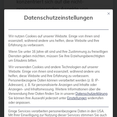
konzentriert sich auf die nicht-
Antivirus
programmierenden Aspekte von
Apache
Mit die
open source-Projekten. Aspekte wie
Datenschutzeinstellungen
Governance, wie man ein Projekt
Apache Guacamole
strukturiert und wie man sein Projekt
apachekafka®
[…]
Wir nutzen Cookies auf unserer Website. Einige von ihnen sind
essenziell, während andere uns helfen, diese Website und Ihre
API-Integration
Erfahrung zu verbessern.
AppArmor
Wenn Sie unter 16 Jahre alt sind und Ihre Zustimmung zu freiwilligen
Weiterlesen
Diensten geben möchten, müssen Sie Ihre Erziehungsberechtigten
arm
um Erlaubnis bitten.
Wir verwenden Cookies und andere Technologien auf unserer
Automatisierung
Website. Einige von ihnen sind essenziell, während andere uns
helfen, diese Website und Ihre Erfahrung zu verbessern.
Automatisierung
Personenbezogene Daten können verarbeitet werden (z. B. IP-
Beiträge von
Bastian Blank
Adressen), z. B. für personalisierte Anzeigen und Inhalte oder
AWS
Anzeigen- und Inhaltsmessung.
Weitere Informationen über die
Verwendung Ihrer Daten finden Sie in unserer
Datenschutzerklärung
.
Azure
Sie können Ihre Auswahl jederzeit unter
Einstellungen
widerrufen
oder anpassen.
backup
Einige Services verarbeiten personenbezogene Daten in den USA.
Mit Ihrer Einwilligung zur Nutzung dieser Services stimmen Sie auch
Benchmarks