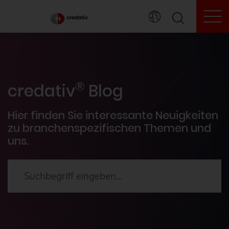
To
credativ® Inside
®
Veranstaltungen
credativ
Blog
PostgreSQL®
Hier finden Sie interessante Neuigkeiten
zu branchenspezifischen Themen und
uns.
HowTos
Aktuelles
2024