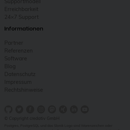
Supportmodell
Cloudübergreifendes Management
Erreichbarkeit
24×7 Support
Cluster
Informationen
CNCF
Community
Partner
Config Management Camp
Referenzen
Software
Configmap
Blog
Container
Datenschutz
ContainerConf
Impressum
Rechtshinweise
corosync
credativ
Cryptomator
© Copyright credativ GmbH
CVE
Postgres, PostgreSQL und das Slonik Logo sind Warenzeichen oder