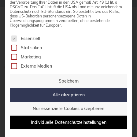
der Verarbeitung Ihrer Daten in den USA gemäß Art. 49 (1) lit. a
DSGVO zu. Das EuGH stuft die USA als Land mit unzureichendem
bhyve
Datenschutz nach EU-Standards ein. So besteht etwa das Risiko,
dass US-Behörden personenbezogene Daten in
bitnami
Überwachungsprogrammen verarbeiten, ohne bestehende
credativ GmbH
Klagemöglichkeit für Europäer.
BSD
Hennes-Weisweiler-Allee 23
Es folgt eine Liste der Service-Gruppen, für die 
Essenziell
41179 Mönchengladbach
BSP
Statistiken
Meet us
Bug Squashing Party
Marketing
Buildah
Externe Medien
Haben Sie Fragen?
bullseye
0800 credati(v)
Speichern
busan
+49 2161 9174200
Alle akzeptieren
buster
E-Mail schreiben
cadence
Nur essenzielle Cookies akzeptieren
Call for papers
Individuelle Datenschutzeinstellungen
KONTAKT AUFNEHMEN
Cassandra