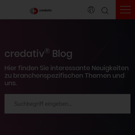
To
credativ® Inside
®
Veranstaltungen
credativ
Blog
PostgreSQL®
Hier finden Sie interessante Neuigkeiten
zu branchenspezifischen Themen und
uns.
HowTos
Aktuelles
2024