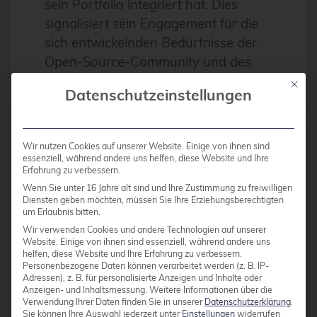
sein Portfolio integriert hat. Dies
Antivirus
signalisiert sein Engagement für die
Apache
sich entwickelnden Bedürfnisse der
Open-Source-Community und des
Apache Guacamole
Open-Source-Virtualisierungsmarktes
Mit die
apachekafka®
Datenschutzeinstellungen
und positioniert Veeam als
API-Integration
zukunftsorientierten Akteur in der
Branche, der bereit ist, die
AppArmor
Wir nutzen Cookies auf unserer Website. Einige von ihnen sind
wachsende Verbreitung von Open-
essenziell, während andere uns helfen, diese Website und Ihre
arm
Erfahrung zu verbessern.
Source-Lösungen zu […]
Automatisierung
Wenn Sie unter 16 Jahre alt sind und Ihre Zustimmung zu freiwilligen
Diensten geben möchten, müssen Sie Ihre Erziehungsberechtigten
Automatisierung
um Erlaubnis bitten.
Weiterlesen
Wir verwenden Cookies und andere Technologien auf unserer
AWS
Website. Einige von ihnen sind essenziell, während andere uns
helfen, diese Website und Ihre Erfahrung zu verbessern.
Azure
Personenbezogene Daten können verarbeitet werden (z. B. IP-
Adressen), z. B. für personalisierte Anzeigen und Inhalte oder
backup
Anzeigen- und Inhaltsmessung.
Weitere Informationen über die
Beiträge von
Florian Paul Azim
Verwendung Ihrer Daten finden Sie in unserer
Datenschutzerklärung
.
Benchmarks
Sie können Ihre Auswahl jederzeit unter
Einstellungen
widerrufen