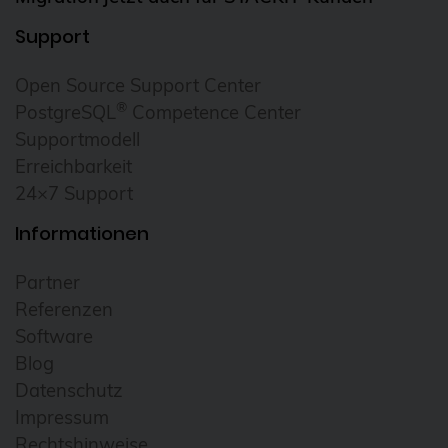
Cloudübergreifendes Management
Support
Cluster
Open Source Support Center
CNCF
®
PostgreSQL
Competence Center
Community
Supportmodell
Erreichbarkeit
Config Management Camp
24×7 Support
Configmap
Informationen
Container
ContainerConf
Partner
Referenzen
corosync
Software
credativ
Blog
Cryptomator
Datenschutz
Impressum
CVE
Rechtshinweise