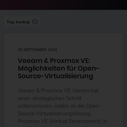
2024-07
2FA
Abonnement
Tag: backup
ai
Aktuelles
05 SEPTEMBER 2024
Alpin
Veeam & Proxmox VE:
Alternativen
Möglichkeiten für Open-
Amazon FSx
Source-Virtualisierung
anleitung
Veeam & Proxmox VE Veeam hat
Ansible
einen strategischen Schritt
Ansible Community Proxmox
unternommen, indem es die Open-
Ansible-Modul
Source-Virtualisierungslösung
Proxmox VE (Virtual Environment) in
AnsibleFest