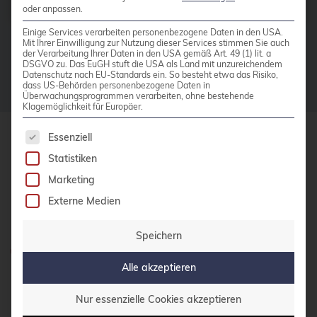
Hoberg
oder anpassen.
bhyve
Einige Services verarbeiten personenbezogene Daten in den USA.
Mit Ihrer Einwilligung zur Nutzung dieser Services stimmen Sie auch
bitnami
der Verarbeitung Ihrer Daten in den USA gemäß Art. 49 (1) lit. a
DSGVO zu. Das EuGH stuft die USA als Land mit unzureichendem
BSD
Datenschutz nach EU-Standards ein. So besteht etwa das Risiko,
dass US-Behörden personenbezogene Daten in
Überwachungsprogrammen verarbeiten, ohne bestehende
BSP
Klagemöglichkeit für Europäer.
Bug Squashing Party
Es folgt eine Liste der Service-Gruppen, für die 
Essenziell
Buildah
credativ GmbH
Statistiken
Hennes-Weisweiler-Allee 23
bullseye
Marketing
41179 Mönchengladbach
busan
Externe Medien
Meet us
buster
Speichern
cadence
Haben Sie Fragen?
Alle akzeptieren
0800 credati(v)
Call for papers
Cassandra
Nur essenzielle Cookies akzeptieren
+49 2161 9174200