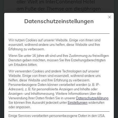
aller Welt im InterContinental Hotel
Antivirus
am Fuße der Themse am diesjährigen
Apache
AnsibleFest London teilnehmen.
Mit die
Datenschutzeinstellungen
London wechselt sich dabei
Apache Guacamole
halbjährlich mit der kalifornischen
apachekafka®
Stadt San Francisco ab, die ihr
Wir nutzen Cookies auf unserer Website. Einige von ihnen sind
API-Integration
AnsibleFest […]
essenziell, während andere uns helfen, diese Website und Ihre
Erfahrung zu verbessern.
AppArmor
Wenn Sie unter 16 Jahre alt sind und Ihre Zustimmung zu freiwilligen
arm
Diensten geben möchten, müssen Sie Ihre Erziehungsberechtigten
Weiterlesen
um Erlaubnis bitten.
Automatisierung
Wir verwenden Cookies und andere Technologien auf unserer
Website. Einige von ihnen sind essenziell, während andere uns
Automatisierung
helfen, diese Website und Ihre Erfahrung zu verbessern.
Personenbezogene Daten können verarbeitet werden (z. B. IP-
AWS
Adressen), z. B. für personalisierte Anzeigen und Inhalte oder
Beiträge von
Michael Sprengel
Anzeigen- und Inhaltsmessung.
Weitere Informationen über die
Azure
Verwendung Ihrer Daten finden Sie in unserer
Datenschutzerklärung
.
Sie können Ihre Auswahl jederzeit unter
Einstellungen
widerrufen
backup
oder anpassen.
Einige Services verarbeiten personenbezogene Daten in den USA.
Benchmarks