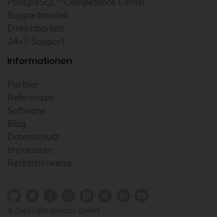
PostgreSQL
Competence Center
Cloudübergreifendes Management
Supportmodell
Erreichbarkeit
Cluster
24×7 Support
CNCF
Informationen
Community
Config Management Camp
Partner
Referenzen
Configmap
Software
Container
Blog
ContainerConf
Datenschutz
Impressum
corosync
Rechtshinweise
credativ
Cryptomator
CVE
© Copyright credativ GmbH