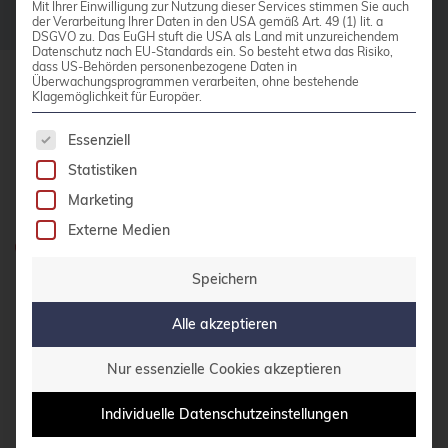
Mit Ihrer Einwilligung zur Nutzung dieser Services stimmen Sie auch
der Verarbeitung Ihrer Daten in den USA gemäß Art. 49 (1) lit. a
bhyve
DSGVO zu. Das EuGH stuft die USA als Land mit unzureichendem
Datenschutz nach EU-Standards ein. So besteht etwa das Risiko,
bitnami
dass US-Behörden personenbezogene Daten in
Überwachungsprogrammen verarbeiten, ohne bestehende
Klagemöglichkeit für Europäer.
BSD
credativ GmbH
Es folgt eine Liste der Service-Gruppen, für die 
Hennes-Weisweiler-Allee 23
BSP
Essenziell
41179 Mönchengladbach
Statistiken
Bug Squashing Party
Meet us
Marketing
Buildah
Externe Medien
bullseye
Haben Sie Fragen?
0800 credati(v)
Speichern
busan
+49 2161 9174200
buster
Alle akzeptieren
cadence
E-Mail schreiben
Nur essenzielle Cookies akzeptieren
Call for papers
Individuelle Datenschutzeinstellungen
Cassandra
KONTAKT AUFNEHMEN