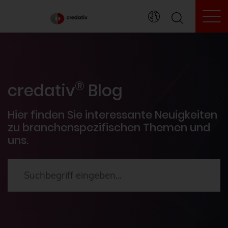
To
credativ® Inside
®
Veranstaltungen
credativ
Blog
PostgreSQL®
Hier finden Sie interessante Neuigkeiten
zu branchenspezifischen Themen und
uns.
HowTos
Aktuelles
2024