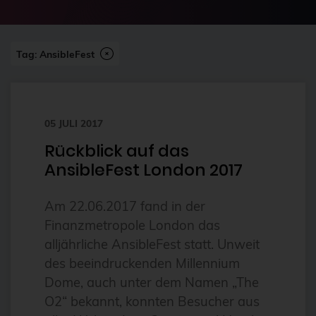
2024-07
2FA
Abonnement
Tag: AnsibleFest
ai
Aktuelles
05 JULI 2017
Alpin
Rückblick auf das
Alternativen
AnsibleFest London 2017
Amazon FSx
anleitung
Am 22.06.2017 fand in der
Finanzmetropole London das
Ansible
alljährliche AnsibleFest statt. Unweit
Ansible Community Proxmox
des beeindruckenden Millennium
Ansible-Modul
Dome, auch unter dem Namen „The
O2“ bekannt, konnten Besucher aus
AnsibleFest