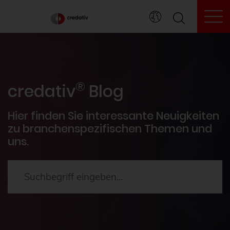
To
credativ® Inside
®
Veranstaltungen
credativ
Blog
PostgreSQL®
Hier finden Sie interessante Neuigkeiten
zu branchenspezifischen Themen und
uns.
HowTos
Aktuelles
2024