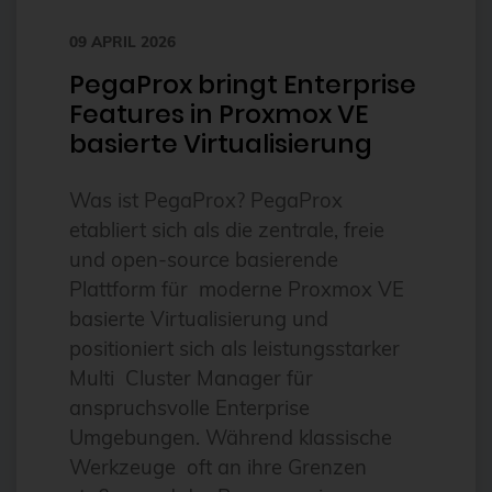
bhyve
09 APRIL 2026
bitnami
PegaProx bringt Enterprise
Features in Proxmox VE
BSD
basierte Virtualisierung
BSP
Bug Squashing Party
Was ist PegaProx? PegaProx
etabliert sich als die zentrale, freie
Buildah
und open-source basierende
bullseye
Plattform für moderne Proxmox VE
busan
basierte Virtualisierung und
positioniert sich als leistungsstarker
buster
Multi Cluster Manager für
cadence
anspruchsvolle Enterprise
Call for papers
Umgebungen. Während klassische
Cassandra
Werkzeuge oft an ihre Grenzen