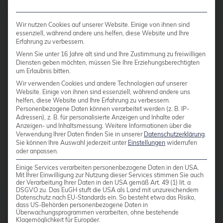
Cluster Fehler und wie Sie
Cloudübergreifendes Management
sie vermeiden
Wir nutzen Cookies auf unserer Website. Einige von ihnen sind
Cluster
essenziell, während andere uns helfen, diese Website und Ihre
Erfahrung zu verbessern.
CNCF
Vermeiden Sie teure Proxmox-
Wenn Sie unter 16 Jahre alt sind und Ihre Zustimmung zu freiwilligen
Cluster-Ausfälle: Entdecken Sie die 10
Diensten geben möchten, müssen Sie Ihre Erziehungsberechtigten
Community
um Erlaubnis bitten.
häufigsten Virtualisierungsfehler und
Config Management Camp
Wir verwenden Cookies und andere Technologien auf unserer
professionelle Lösungsstrategien.
Website. Einige von ihnen sind essenziell, während andere uns
Configmap
helfen, diese Website und Ihre Erfahrung zu verbessern.
Personenbezogene Daten können verarbeitet werden (z. B. IP-
Adressen), z. B. für personalisierte Anzeigen und Inhalte oder
Container
Weiterlesen
Anzeigen- und Inhaltsmessung.
Weitere Informationen über die
Verwendung Ihrer Daten finden Sie in unserer
Datenschutzerklärung
.
ContainerConf
Sie können Ihre Auswahl jederzeit unter
Einstellungen
widerrufen
oder anpassen.
corosync
Einige Services verarbeiten personenbezogene Daten in den USA.
credativ
Beiträge von
Peter Dreuw
Mit Ihrer Einwilligung zur Nutzung dieser Services stimmen Sie auch
der Verarbeitung Ihrer Daten in den USA gemäß Art. 49 (1) lit. a
Cryptomator
DSGVO zu. Das EuGH stuft die USA als Land mit unzureichendem
Datenschutz nach EU-Standards ein. So besteht etwa das Risiko,
dass US-Behörden personenbezogene Daten in
CVE
Überwachungsprogrammen verarbeiten, ohne bestehende
Klagemöglichkeit für Europäer.