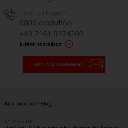
Git
Haben Sie Fragen?
Gitlab
0800 credati(v)
GitOps
+49 2161 9174200
GnuPG
E-Mail schreiben
GOsa
Governance
KONTAKT AUFNEHMEN
Grafana
Graphite
Guacamole
gyptazy
Aus unserem Blog
haproxy
Helm Charts
17 JULI 2026
Hilfe
DebConf 2026 in Santa Fe: Warum die Debian-