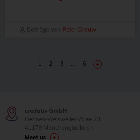
FDW
Fedora
Beiträge von
Peter Dreuw
Firewall
Flux
Foreman
1
2
3
…
6
FOSDEM
FOSSAsia
FreeBSD
freeipa
credativ GmbH
FreeRADIUS
Hennes-Weisweiler-Allee 23
Freie Software
41179 Mönchengladbach
FrOSCon
Meet us