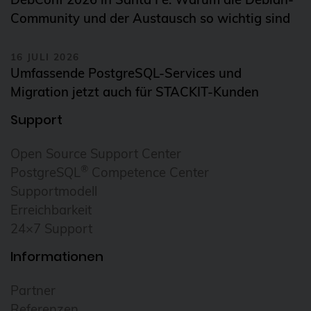
Community und der Austausch so wichtig sind
Homeoffice
howto
16 JULI 2026
HowTo: Proxmox-Cluster mit Ansible
Umfassende PostgreSQL-Services und
erstellen
Migration jetzt auch für STACKIT-Kunden
Hyper-V
Support
i18n
Open Source Support Center
Icinga
®
PostgreSQL
Competence Center
Icinga2
Supportmodell
Erreichbarkeit
ICU
24×7 Support
ICU4X
Informationen
Informix
Infrastructure as Code (IaC)
Partner
Referenzen
Infrastrukturautomatisierung