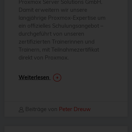
Proxmox Server Solutions GmbH.
Antivirus
Damit erweitern wir unsere
Apache
langjährige Proxmox-Expertise um
ein offizielles Schulungsangebot –
Apache Guacamole
durchgeführt von unseren
apachekafka®
zertifizierten Trainerinnen und
API-Integration
Trainern, mit Teilnahmezertifikat
direkt von Proxmox.
AppArmor
arm
Weiterlesen
Automatisierung
Automatisierung
AWS
Beiträge von
Peter Dreuw
Azure
backup
Benchmarks