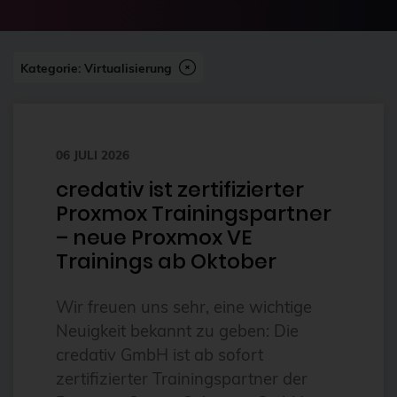
2024-07
2FA
Abonnement
Kategorie: Virtualisierung
ai
Aktuelles
06 JULI 2026
Alpin
credativ ist zertifizierter
Alternativen
Proxmox Trainingspartner
Amazon FSx
– neue Proxmox VE
anleitung
Trainings ab Oktober
Ansible
Wir freuen uns sehr, eine wichtige
Ansible Community Proxmox
Neuigkeit bekannt zu geben: Die
Ansible-Modul
credativ GmbH ist ab sofort
zertifizierter Trainingspartner der
AnsibleFest