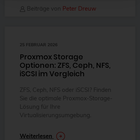
DevOps
Beiträge von
Peter Dreuw
Docker
Drucker
E-Mail
25 FEBRUAR 2026
Elasticsearch
Proxmox Storage
Elephant Shed
Optionen: ZFS, Ceph, NFS,
iSCSI im Vergleich
Email
ESX
ZFS, Ceph, NFS oder iSCSI? Finden
esxi
Sie die optimale Proxmox-Storage-
Lösung für Ihre
Evaluierung
Virtualisierungsumgebung.
Event
Events
Weiterlesen
fcgiwrap