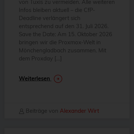
von Tuxis zu vermeiden. Alle weiteren
Antivirus
Infos bleiben aktuell – die CfP-
Apache
Deadline verlängert sich
entsprechend auf den 31. Juli 2026.
Apache Guacamole
Save the Date: Am 15. Oktober 2026
apachekafka®
bringen wir die Proxmox-Welt in
API-Integration
Mönchengladbach zusammen. Mit
dem Proxday […]
AppArmor
arm
Weiterlesen
Automatisierung
Automatisierung
AWS
Beiträge von
Alexander Wirt
Azure
backup
Benchmarks