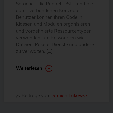
Sprache – die Puppet-DSL – und die
DevOps
damit verbundenen Konzepte.
Docker
Benutzer können ihren Code in
Drucker
Klassen und Modulen organisieren
und vordefinierte Ressourcentypen
E-Mail
verwenden, um Ressourcen wie
Elasticsearch
Dateien, Pakete, Dienste und andere
Elephant Shed
zu verwalten. […]
Email
ESX
Weiterlesen
esxi
Evaluierung
Event
Beiträge von
Damian Lukowski
Events
fcgiwrap