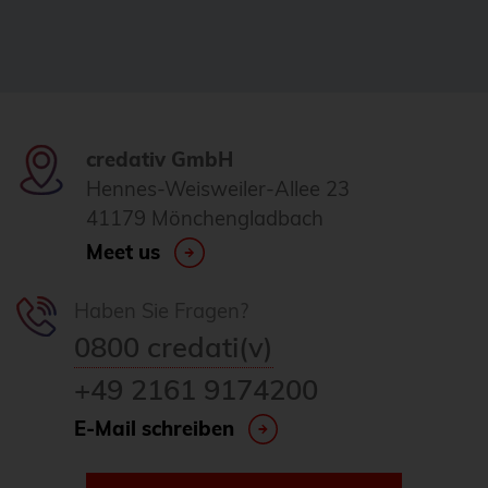
FDW
Fedora
Firewall
Flux
credativ GmbH
Hennes-Weisweiler-Allee 23
Foreman
41179 Mönchengladbach
FOSDEM
Meet us
FOSSAsia
FreeBSD
Haben Sie Fragen?
0800 credati(v)
freeipa
+49 2161 9174200
FreeRADIUS
Freie Software
E-Mail schreiben
FrOSCon