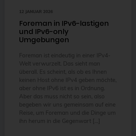
bhyve
12 JANUAR 2026
bitnami
Foreman in IPv6-lastigen
und IPv6-only
BSD
Umgebungen
BSP
Bug Squashing Party
Foreman ist eindeutig in einer IPv4-
Welt verwurzelt. Das sieht man
Buildah
überall. Es scheint, als ob es Ihnen
bullseye
keinen Host ohne IPv4 geben möchte,
busan
aber ohne IPv6 ist es in Ordnung.
Aber das muss nicht so sein, also
buster
begeben wir uns gemeinsam auf eine
cadence
Reise, um Foreman und die Dinge um
Call for papers
ihn herum in die Gegenwart […]
Cassandra