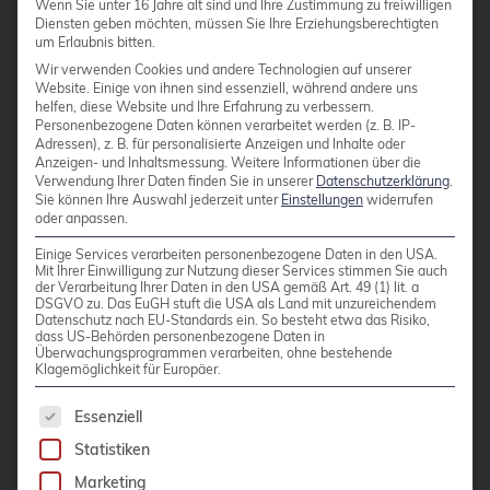
Wenn Sie unter 16 Jahre alt sind und Ihre Zustimmung zu freiwilligen
Modul Die Verwaltung von
Diensten geben möchten, müssen Sie Ihre Erziehungsberechtigten
Cloudübergreifendes Management
um Erlaubnis bitten.
unterschiedlichsten Storage-
Cluster
Wir verwenden Cookies und andere Technologien auf unserer
Systemen in Proxmox Umgebungen
Website. Einige von ihnen sind essenziell, während andere uns
CNCF
ist oft mit wiederkehrenden Aufgaben
helfen, diese Website und Ihre Erfahrung zu verbessern.
Personenbezogene Daten können verarbeitet werden (z. B. IP-
verbunden. Ob es um das Anlegen
Community
Adressen), z. B. für personalisierte Anzeigen und Inhalte oder
neuer Speicher, die Anbindung von
Anzeigen- und Inhaltsmessung.
Weitere Informationen über die
Config Management Camp
Verwendung Ihrer Daten finden Sie in unserer
Datenschutzerklärung
.
NFS, CIFS Shares, iSCSI oder die
Sie können Ihre Auswahl jederzeit unter
Einstellungen
widerrufen
oder anpassen.
Configmap
Integration komplexerer Backends
wie CephFS oder Proxmox Backup
Einige Services verarbeiten personenbezogene Daten in den USA.
Container
Mit Ihrer Einwilligung zur Nutzung dieser Services stimmen Sie auch
Server geht, in größeren
der Verarbeitung Ihrer Daten in den USA gemäß Art. 49 (1) lit. a
ContainerConf
DSGVO zu. Das EuGH stuft die USA als Land mit unzureichendem
Umgebungen mit mehreren Nodes
Datenschutz nach EU-Standards ein. So besteht etwa das Risiko,
corosync
dass US-Behörden personenbezogene Daten in
oder […]
Überwachungsprogrammen verarbeiten, ohne bestehende
Klagemöglichkeit für Europäer.
credativ
Es folgt eine Liste der Service-Gruppen, für die 
Weiterlesen
Cryptomator
Essenziell
Statistiken
CVE
Marketing