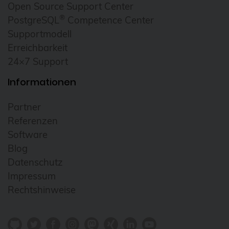
Open Source Support Center
Homeoffice
®
PostgreSQL
Competence Center
howto
Supportmodell
Erreichbarkeit
HowTo: Proxmox-Cluster mit Ansible
24×7 Support
erstellen
Informationen
Hyper-V
i18n
Partner
Icinga
Referenzen
Software
Icinga2
Blog
ICU
Datenschutz
ICU4X
Impressum
Rechtshinweise
Informix
Infrastructure as Code (IaC)
Infrastrukturautomatisierung