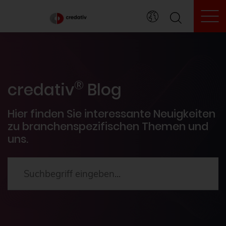
To
credativ® Inside
®
Veranstaltungen
credativ
Blog
PostgreSQL®
Hier finden Sie interessante Neuigkeiten
zu branchenspezifischen Themen und
uns.
HowTos
Aktuelles
2024