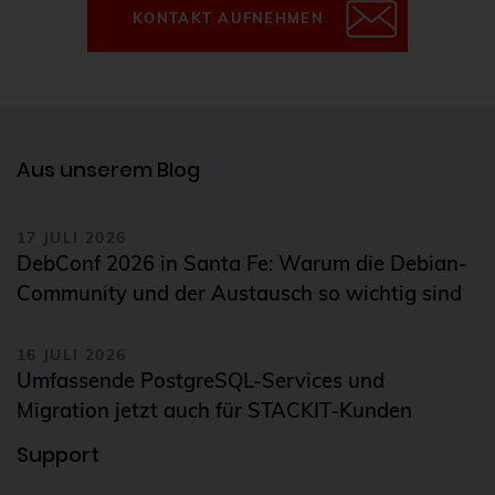
Git
KONTAKT AUFNEHMEN
Gitlab
GitOps
GnuPG
Aus unserem Blog
GOsa
Governance
17 JULI 2026
Grafana
DebConf 2026 in Santa Fe: Warum die Debian-
Graphite
Community und der Austausch so wichtig sind
Guacamole
16 JULI 2026
gyptazy
Umfassende PostgreSQL-Services und
haproxy
Migration jetzt auch für STACKIT-Kunden
Helm Charts
Support
Hilfe