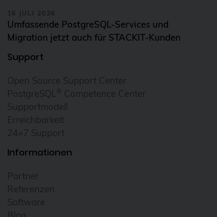
16 JULI 2026
FDW
Umfassende PostgreSQL-Services und
Fedora
Migration jetzt auch für STACKIT-Kunden
Firewall
Support
Flux
Open Source Support Center
Foreman
®
PostgreSQL
Competence Center
FOSDEM
Supportmodell
Erreichbarkeit
FOSSAsia
24×7 Support
FreeBSD
Informationen
freeipa
FreeRADIUS
Partner
Referenzen
Freie Software
Software
FrOSCon
Blog