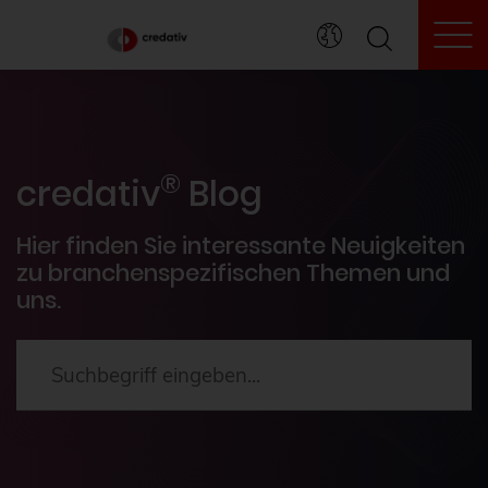
To
credativ® Inside
®
Veranstaltungen
credativ
Blog
PostgreSQL®
Hier finden Sie interessante Neuigkeiten
zu branchenspezifischen Themen und
uns.
HowTos
Aktuelles
2024