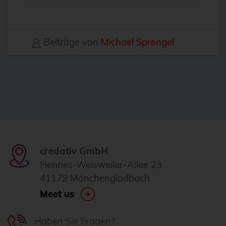
Daemonset
Daten-Tiering
Datenrettung
Beiträge von
Michael Sprengel
Datenschutz
DebConf
debconf24
debezium
Debian
debian 11
credativ GmbH
Hennes-Weisweiler-Allee 23
debian 13
41179 Mönchengladbach
debian release
Meet us
DecompileD
Deployment
Haben Sie Fragen?