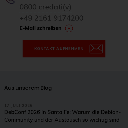
0800 credati(v)
DevOps
Docker
+49 2161 9174200
Drucker
E-Mail schreiben
E-Mail
Elasticsearch
KONTAKT AUFNEHMEN
Elephant Shed
Email
ESX
esxi
Aus unserem Blog
Evaluierung
17 JULI 2026
Event
DebConf 2026 in Santa Fe: Warum die Debian-
Events
Community und der Austausch so wichtig sind
fcgiwrap