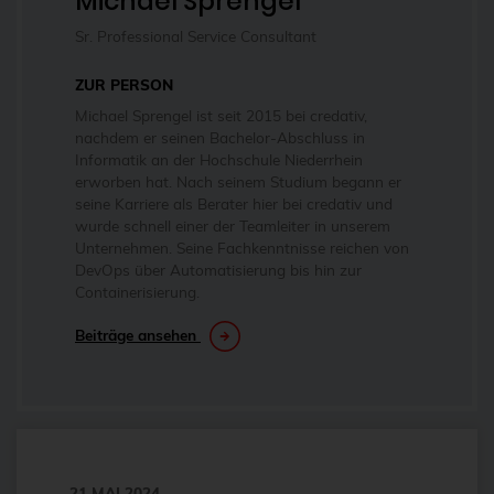
Michael Sprengel
Antivirus
Sr. Professional Service Consultant
Apache
ZUR PERSON
Apache Guacamole
Michael Sprengel ist seit 2015 bei credativ,
apachekafka®
nachdem er seinen Bachelor-Abschluss in
Informatik an der Hochschule Niederrhein
API-Integration
erworben hat. Nach seinem Studium begann er
seine Karriere als Berater hier bei credativ und
AppArmor
wurde schnell einer der Teamleiter in unserem
Unternehmen. Seine Fachkenntnisse reichen von
arm
DevOps über Automatisierung bis hin zur
Automatisierung
Containerisierung.
Automatisierung
Beiträge ansehen
AWS
Azure
backup
Benchmarks
21 MAI 2024