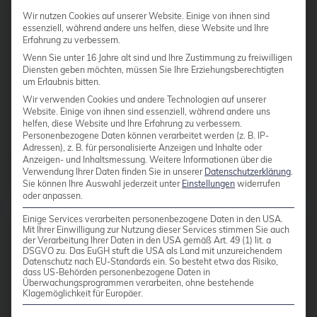
CentOS
Anwendungen und -Server. Dies
Wir nutzen Cookies auf unserer Website. Einige von ihnen sind
essenziell, während andere uns helfen, diese Website und Ihre
kann Remote-Desktop-Systeme,
Ceph
Erfahrung zu verbessern.
Anwendungen […]
CERN
Wenn Sie unter 16 Jahre alt sind und Ihre Zustimmung zu freiwilligen
Diensten geben möchten, müssen Sie Ihre Erziehungsberechtigten
certmonger
um Erlaubnis bitten.
Weiterlesen
Wir verwenden Cookies und andere Technologien auf unserer
CGI
Website. Einige von ihnen sind essenziell, während andere uns
helfen, diese Website und Ihre Erfahrung zu verbessern.
CI/CD-Integration
Personenbezogene Daten können verarbeitet werden (z. B. IP-
Adressen), z. B. für personalisierte Anzeigen und Inhalte oder
ClamAV
Anzeigen- und Inhaltsmessung.
Weitere Informationen über die
Verwendung Ihrer Daten finden Sie in unserer
Datenschutzerklärung
.
Beiträge von
Michael Sprengel
Cloud
Sie können Ihre Auswahl jederzeit unter
Einstellungen
widerrufen
oder anpassen.
Cloud-Infrastruktur
Einige Services verarbeiten personenbezogene Daten in den USA.
Mit Ihrer Einwilligung zur Nutzung dieser Services stimmen Sie auch
Cloud-Optimierung
der Verarbeitung Ihrer Daten in den USA gemäß Art. 49 (1) lit. a
DSGVO zu. Das EuGH stuft die USA als Land mit unzureichendem
05 JULI 2017
Cloud-Speicherlösungen
Datenschutz nach EU-Standards ein. So besteht etwa das Risiko,
dass US-Behörden personenbezogene Daten in
Rückblick auf das
Überwachungsprogrammen verarbeiten, ohne bestehende
CloudNative
Klagemöglichkeit für Europäer.
AnsibleFest London 2017
CloudNativeCon