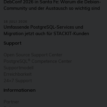
Daemonset
DebConf 2026 in Santa Fe: Warum die Debian-
Community und der Austausch so wichtig sind
Daten-Tiering
Datenrettung
16 JULI 2026
Datenschutz
Umfassende PostgreSQL-Services und
Migration jetzt auch für STACKIT-Kunden
DebConf
Support
debconf24
debezium
Open Source Support Center
®
Debian
PostgreSQL
Competence Center
Supportmodell
debian 11
Erreichbarkeit
debian 13
24×7 Support
debian release
Informationen
DecompileD
Partner
Deployment