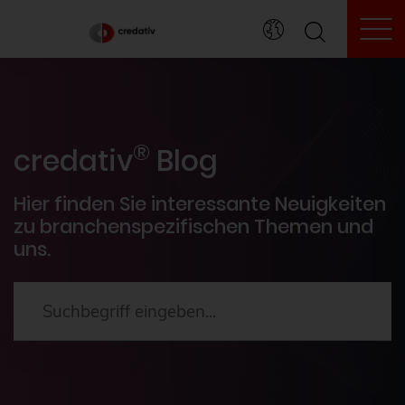
To
credativ® Inside
®
Veranstaltungen
credativ
Blog
PostgreSQL®
Hier finden Sie interessante Neuigkeiten
zu branchenspezifischen Themen und
uns.
HowTos
Aktuelles
2024