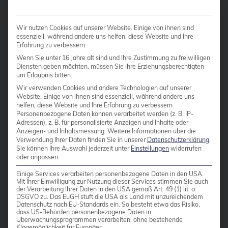
KPrinter4 - Drucken von
bhyve
PostScript-Dokumenten
Wir nutzen Cookies auf unserer Website. Einige von ihnen sind
mit KDE 4
bitnami
essenziell, während andere uns helfen, diese Website und Ihre
Erfahrung zu verbessern.
BSD
Wenn Sie unter 16 Jahre alt sind und Ihre Zustimmung zu freiwilligen
Mit der Umstellung von KDE 3 auf
Diensten geben möchten, müssen Sie Ihre Erziehungsberechtigten
BSP
KDE 4 wurde das in KDE 3 bewährte
um Erlaubnis bitten.
Bug Squashing Party
Wir verwenden Cookies und andere Technologien auf unserer
Drucksystem nicht portiert. Viele
Website. Einige von ihnen sind essenziell, während andere uns
Anwender vermissen auch heute
helfen, diese Website und Ihre Erfahrung zu verbessern.
Buildah
Personenbezogene Daten können verarbeitet werden (z. B. IP-
noch Features, die die damalige
Adressen), z. B. für personalisierte Anzeigen und Inhalte oder
bullseye
Anwendung kprinter bot. KPrinter4
Anzeigen- und Inhaltsmessung.
Weitere Informationen über die
Verwendung Ihrer Daten finden Sie in unserer
Datenschutzerklärung
.
busan
versucht diese Lücke zumindest
Sie können Ihre Auswahl jederzeit unter
Einstellungen
widerrufen
oder anpassen.
teilweise zu schließen, indem im
buster
Rahmen der Entwicklung durch die
Einige Services verarbeiten personenbezogene Daten in den USA.
cadence
Mit Ihrer Einwilligung zur Nutzung dieser Services stimmen Sie auch
credativ GmbH Funktionen portiert
der Verarbeitung Ihrer Daten in den USA gemäß Art. 49 (1) lit. a
Call for papers
DSGVO zu. Das EuGH stuft die USA als Land mit unzureichendem
und nachimplementiert worden sind.
Datenschutz nach EU-Standards ein. So besteht etwa das Risiko,
dass US-Behörden personenbezogene Daten in
KPrinter4 […]
Cassandra
Überwachungsprogrammen verarbeiten, ohne bestehende
Klagemöglichkeit für Europäer.