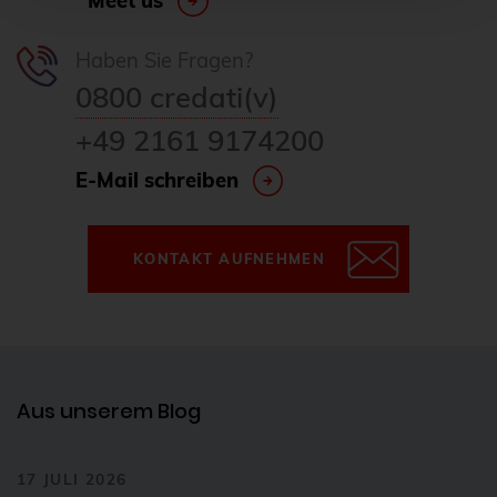
Meet us
Cloudübergreifendes Management
Haben Sie Fragen?
Cluster
0800 credati(v)
CNCF
+49 2161 9174200
Community
E-Mail schreiben
Config Management Camp
Configmap
KONTAKT AUFNEHMEN
Container
ContainerConf
corosync
credativ
Aus unserem Blog
Cryptomator
CVE
17 JULI 2026