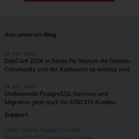
Cloudübergreifendes Management
Cluster
CNCF
Aus unserem Blog
Community
Config Management Camp
17 JULI 2026
DebConf 2026 in Santa Fe: Warum die Debian-
Configmap
Community und der Austausch so wichtig sind
Container
ContainerConf
16 JULI 2026
Umfassende PostgreSQL-Services und
corosync
Migration jetzt auch für STACKIT-Kunden
credativ
Support
Cryptomator
CVE
Open Source Support Center
®
PostgreSQL
Competence Center