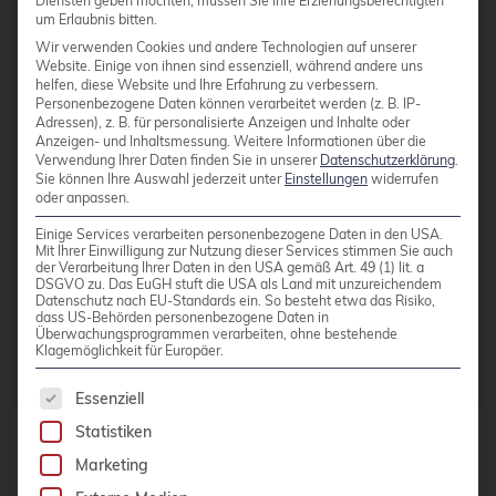
Diensten geben möchten, müssen Sie Ihre Erziehungsberechtigten
um Erlaubnis bitten.
Teilnehmer. Das Programm [1]
bhyve
Wir verwenden Cookies und andere Technologien auf unserer
umfasste dieses Jahr 7 Talks, welche
Website. Einige von ihnen sind essenziell, während andere uns
bitnami
mögliche Probleme, Optimierungen
helfen, diese Website und Ihre Erfahrung zu verbessern.
Personenbezogene Daten können verarbeitet werden (z. B. IP-
BSD
und das Behandeln von komplizierten
Adressen), z. B. für personalisierte Anzeigen und Inhalte oder
Anzeigen- und Inhaltsmessung.
Weitere Informationen über die
Queries behandelten. Die Qualität der
BSP
Verwendung Ihrer Daten finden Sie in unserer
Datenschutzerklärung
.
Vorträge war […]
Sie können Ihre Auswahl jederzeit unter
Einstellungen
widerrufen
Bug Squashing Party
oder anpassen.
Buildah
Einige Services verarbeiten personenbezogene Daten in den USA.
Weiterlesen
Mit Ihrer Einwilligung zur Nutzung dieser Services stimmen Sie auch
der Verarbeitung Ihrer Daten in den USA gemäß Art. 49 (1) lit. a
bullseye
DSGVO zu. Das EuGH stuft die USA als Land mit unzureichendem
Datenschutz nach EU-Standards ein. So besteht etwa das Risiko,
busan
dass US-Behörden personenbezogene Daten in
Überwachungsprogrammen verarbeiten, ohne bestehende
buster
Klagemöglichkeit für Europäer.
Beiträge von
Joop Boonen
cadence
Es folgt eine Liste der Service-Gruppen, für die 
Essenziell
Call for papers
Statistiken
Marketing
Cassandra