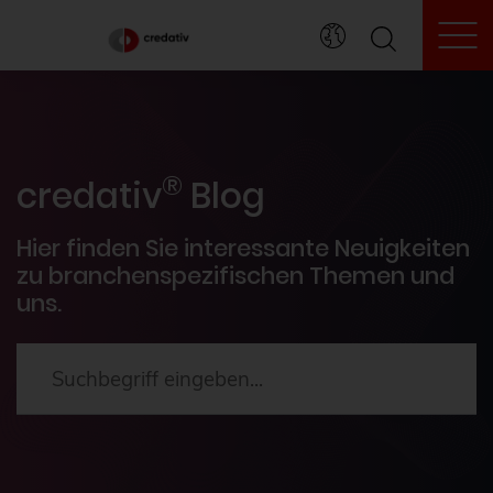
To
credativ® Inside
®
Veranstaltungen
credativ
Blog
PostgreSQL®
Hier finden Sie interessante Neuigkeiten
zu branchenspezifischen Themen und
uns.
HowTos
Aktuelles
2024