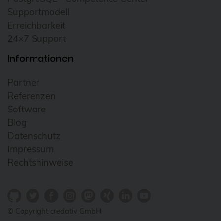
Daemonset
Supportmodell
Daten-Tiering
Erreichbarkeit
Datenrettung
24×7 Support
Datenschutz
Informationen
DebConf
Partner
debconf24
Referenzen
debezium
Software
Blog
Debian
Datenschutz
debian 11
Impressum
debian 13
Rechtshinweise
debian release
DecompileD
© Copyright credativ GmbH
Deployment