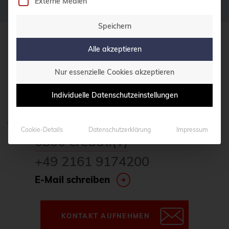
Externe Medien
CentOS
Ceph
Speichern
CERN
Alle akzeptieren
credativ GmbH
certmonger
Hennes-Weisweiler-Allee 23
Nur essenzielle Cookies akzeptieren
CGI
41179 Mönchengladbach
Individuelle Datenschutzeinstellungen
Meet us
CI/CD-Integration
ClamAV
Haben Sie Fragen?
Cookie-Details
Datenschutzerklärung
Impressum
Cloud
0800 credati(v)
Cloud-Infrastruktur
+49 2161 9174200
Cloud-Optimierung
E-Mail schreiben
Cloud-Speicherlösungen
CloudNative
KONTAKT AUFNEHMEN
CloudNativeCon