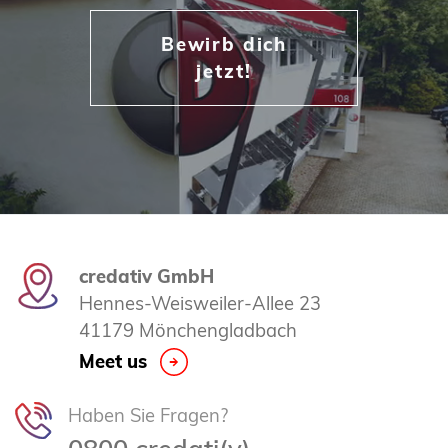
Bewirb dich
jetzt!
credativ GmbH
Hennes-Weisweiler-Allee 23
41179 Mönchengladbach
Meet us
Haben Sie Fragen?
0800 credati(v)