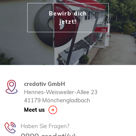
Bewirb dich
jetzt!
credativ GmbH
Hennes-Weisweiler-Allee 23
41179 Mönchengladbach
Meet us
Haben Sie Fragen?
0800 credati(v)