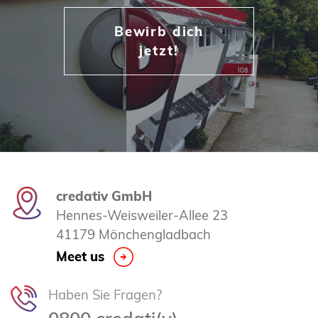
Bewirb dich
jetzt!
credativ GmbH
Hennes-Weisweiler-Allee 23
41179 Mönchengladbach
Meet us
Haben Sie Fragen?
0800 credati(v)